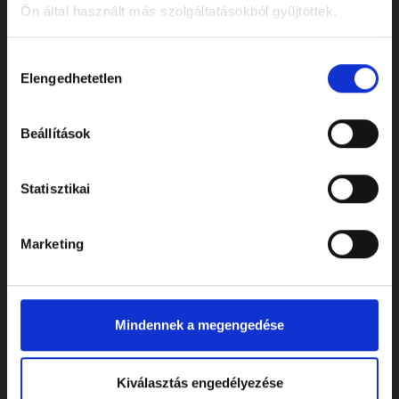
Ön által használt más szolgáltatásokból gyűjtöttek.
Hozzájárulás
Elengedhetetlen
kiválasztása
ELÉRHETŐSÉGEK
Beállítások
Cím: 7622 Pécs, Siklósi út 43.
Statisztikai
Telefonszám:
+36 72 805 440
E-mail:
temeto@biokom.hu
Marketing
WEBSHOP
Mindennek a megengedése
Virágok és koszorúk
Kellékek
Kiválasztás engedélyezése
Urnák