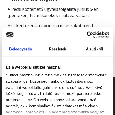
A Pécsi Köztemető ügyfélszolgálata június 5-én
(pénteken) technikai okok miatt zárva tart.
A sírkert ezen a napon is a megszokott rend
szerint, 6:00 és 20:00 óra között látogatható.
Kérjük szíves megértésüket és türelmüket!
Beleegyezés
Részletek
A sütikről
Ez a weboldal sütiket használ
Sütiket használunk a tartalmak és hirdetések személyre
szabásához, közösségi funkciók biztosításához,
valamint weboldalforgalmunk elemzéséhez. Ezenkívül
közösségi média-, hirdető- és elemező partnereinkkel
megosztjuk az Ön weboldalhasználatra vonatkozó
adatait, akik kombinálhatják az adatokat más olyan
adatokkal, amelyeket Ön adott meg számukra vagy az