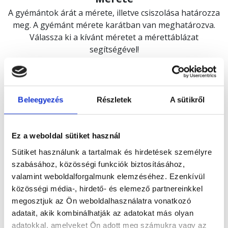
A gyémántok árát a mérete, illetve csiszolása határozza
meg. A gyémánt mérete karátban van meghatározva.
Válassza ki a kívánt méretet a mérettáblázat
segítségével!
Beleegyezés
Részletek
A sütikről
Ez a weboldal sütiket használ
Színe
Sütiket használunk a tartalmak és hirdetések személyre
Minden gyémánt egyedi kék tónusban ragyog.
szabásához, közösségi funkciók biztosításához,
A színt a bór elem adja, amely kötődik a szénhez. Minel
valamint weboldalforgalmunk elemzéséhez. Ezenkívül
több bór talalható a kristályrácsban, annál sötétebb a
közösségi média-, hirdető- és elemező partnereinkkel
tónus.
megosztjuk az Ön weboldalhasználatra vonatkozó
adatait, akik kombinálhatják az adatokat más olyan
adatokkal, amelyeket Ön adott meg számukra vagy az