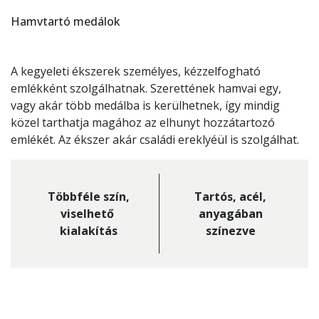
Hamvtartó medálok
A kegyeleti ékszerek személyes, kézzelfogható
emlékként szolgálhatnak. Szerettének hamvai egy,
vagy akár több medálba is kerülhetnek, így mindig
közel tarthatja magához az elhunyt hozzátartozó
emlékét. Az ékszer akár családi ereklyéül is szolgálhat.
Többféle szín,
Tartós, acél,
viselhető
anyagában
kialakítás
színezve