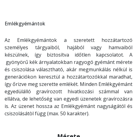
Emlékgyémántok
Az Emlékgyémántok a szeretett hozzátartozó
személyes tárgyaiból, hajából vagy hamvaiból
készülnek, így biztosítva időtlen kapcsolatot. A
gyönyörű kék árnyalatokban ragyogó gyémánt mérete
és csiszolása választható, akár megmunkálás nélkül is
generációkon keresztül a hozzátartozókkal maradhat,
így őrizve meg szerette emlékét. Minden Emlékgyémánt
egyedülálló gravírozott hivatkozási számmal van
ellátva, de lehetőség van egyedi üzenetek gravírozásra
is. Az üzenet hossza az Emlékgyémánt nagyságától és
csiszolásátòl függ (max. 50 karakter).
Mérete