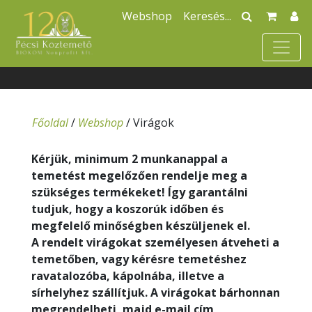
Webshop
Főoldal
/
Webshop
/
Virágok
Kérjük, minimum 2 munkanappal a
temetést megelőzően rendelje meg a
szükséges termékeket! Így garantálni
tudjuk, hogy a koszorúk időben és
megfelelő minőségben készüljenek el.
A rendelt virágokat személyesen átveheti a
temetőben, vagy kérésre temetéshez
ravatalozóba, kápolnába, illetve a
sírhelyhez szállítjuk. A virágokat bárhonnan
megrendelheti, majd e-mail cím