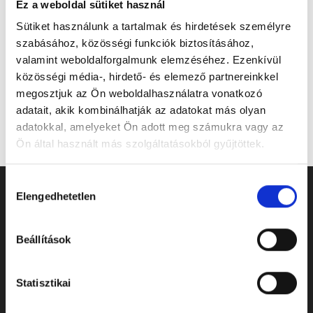
Ez a weboldal sütiket használ
Sütiket használunk a tartalmak és hirdetések személyre
szabásához, közösségi funkciók biztosításához,
Sírcsokrok
Vágott virágok
valamint weboldalforgalmunk elemzéséhez. Ezenkívül
közösségi média-, hirdető- és elemező partnereinkkel
megosztjuk az Ön weboldalhasználatra vonatkozó
adatait, akik kombinálhatják az adatokat más olyan
1-4
megjelenítése a(z)
4
elemből.
adatokkal, amelyeket Ön adott meg számukra vagy az
Ön által használt más szolgáltatásokból gyűjtöttek.
Hozzájárulás
Elengedhetetlen
kiválasztása
Beállítások
Statisztikai