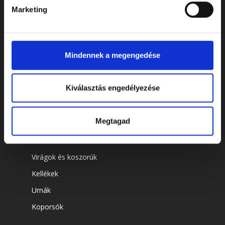
Marketing
ELÉRHETŐSÉGEK
Mindennek a megengedése
Cím: 7622 Pécs, Siklósi út 43.
Telefonszám:
+36 72 805 440
Kiválasztás engedélyezése
E-mail:
temeto@biokom.hu
Megtagad
WEBSHOP
Virágok és koszorúk
Kellékek
Urnák
Koporsók