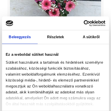
Minigerbera urnadísz
Elérhető
Beleegyezés
Részletek
A sütikről
56 880 Ft
Ez a weboldal sütiket használ
Sütiket használunk a tartalmak és hirdetések személyre
szabásához, közösségi funkciók biztosításához,
valamint weboldalforgalmunk elemzéséhez. Ezenkívül
közösségi média-, hirdető- és elemező partnereinkkel
megosztjuk az Ön weboldalhasználatra vonatkozó
adatait, akik kombinálhatják az adatokat más olyan
adatokkal, amelyeket Ön adott meg számukra vagy az
Ön által használt más szolgáltatásokból gyűjtöttek.