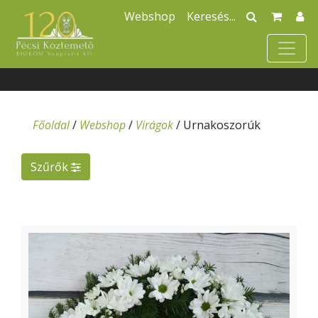
Webshop
Főoldal
/
Webshop
/
Virágok
/
Urnakoszorúk
Szűrők