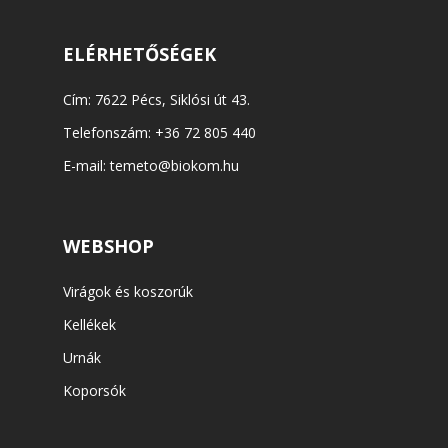
ELÉRHETŐSÉGEK
Cím: 7622 Pécs, Siklósi út 43.
Telefonszám:
+36 72 805 440
E-mail:
temeto@biokom.hu
WEBSHOP
Virágok és koszorúk
Kellékek
Urnák
Koporsók