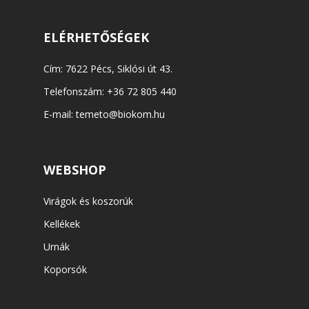
ELÉRHETŐSÉGEK
Cím: 7622 Pécs, Siklósi út 43.
Telefonszám:
+36 72 805 440
E-mail:
temeto@biokom.hu
WEBSHOP
Virágok és koszorúk
Kellékek
Urnák
Koporsók