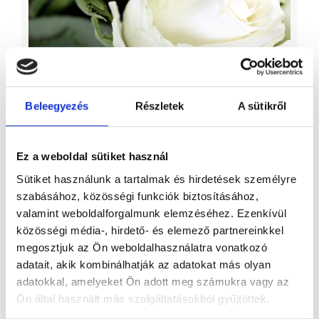
20 szál fehér rózsa fekete szalaggal
Elérhető
Beleegyezés
Részletek
A sütikről
16 830 Ft
Ez a weboldal sütiket használ
Sütiket használunk a tartalmak és hirdetések személyre
szabásához, közösségi funkciók biztosításához,
valamint weboldalforgalmunk elemzéséhez. Ezenkívül
közösségi média-, hirdető- és elemező partnereinkkel
megosztjuk az Ön weboldalhasználatra vonatkozó
adatait, akik kombinálhatják az adatokat más olyan
adatokkal, amelyeket Ön adott meg számukra vagy az
Ön által használt más szolgáltatásokból gyűjtöttek.