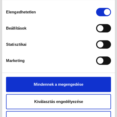
Hozzájárulás
Elengedhetetlen
kiválasztása
Beállítások
Statisztikai
30 szál fehér rózsa fekete szalaggal
Elérhető
Marketing
24 545 Ft
Mindennek a megengedése
Kiválasztás engedélyezése