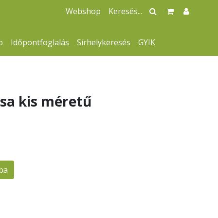
Webshop
p
Időpontfoglalás
Sírhelykeresés
GYIK
zsa kis méretű
ba