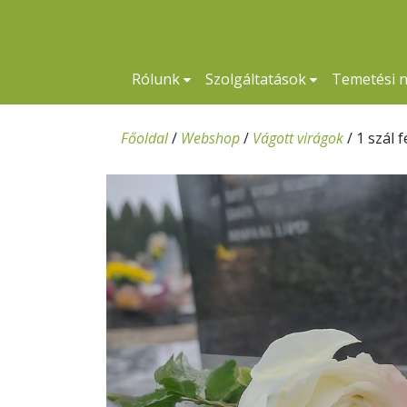
Rólunk
Szolgáltatások
Temetési 
Főoldal
/
Webshop
/
Vágott virágok
/
1 szál 