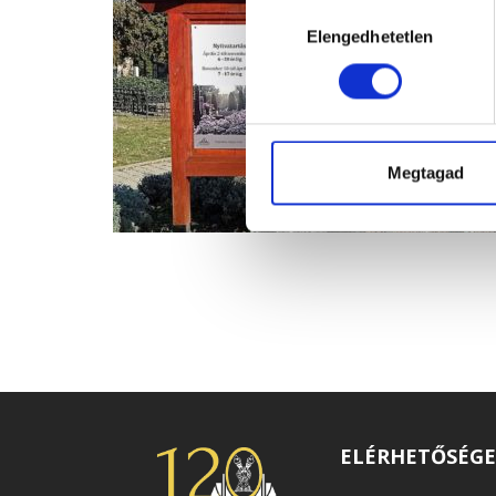
Hozzájárulás
Elengedhetetlen
kiválasztása
Megtagad
ELÉRHETŐSÉG