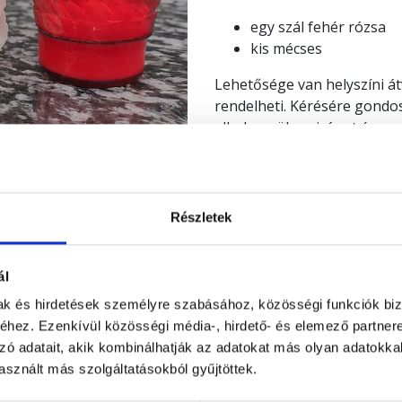
egy szál fehér rózsa
kis mécses
Lehetősége van helyszíni átv
rendelheti. Kérésére gondo
elhelyezzük a virágot és a m
Kérjük, a rendelési folyama
pontos adatait (név, parcell
Részletek
A termékfotók illusztrációk.
ál
mak és hirdetések személyre szabásához, közösségi funkciók biz
hez. Ezenkívül közösségi média-, hirdető- és elemező partner
zó adatait, akik kombinálhatják az adatokat más olyan adatokka
sznált más szolgáltatásokból gyűjtöttek.