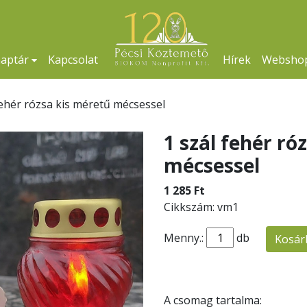
naptár
Kapcsolat
Hírek
Websho
fehér rózsa kis méretű mécsessel
1 szál fehér ró
mécsessel
1 285 Ft
Cikkszám: vm1
Menny.:
db
Kosár
A csomag tartalma: