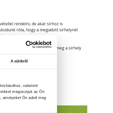
étellel rendelni, de akár sírhoz is
skodunk róla, hogy a megadott sírhelynél
écsest.
t végén, a megjegyzésnél adja meg a sírhely
aszám, sor, sírhelyszám).
A sütikről
tosításához, valamint
einkkel megosztjuk az Ön
l, amelyeket Ön adott meg