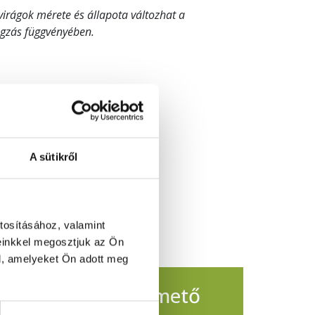
 virágok mérete és állapota változhat a
ágzás függvényében.
A sütikről
tosításához, valamint
einkkel megosztjuk az Ön
l, amelyeket Ön adott meg
sul a Pécsi Köztemető