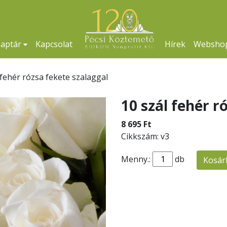
naptár
Kapcsolat
Hírek
Websho
 fehér rózsa fekete szalaggal
10 szál fehér r
8 695 Ft
Cikkszám: v3
Menny.:
db
Kosár