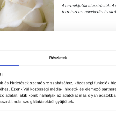
A termékfotók illusztrációk. A
természetes növekedés és vir
Részletek
ál
mak és hirdetések személyre szabásához, közösségi funkciók biz
hez. Ezenkívül közösségi média-, hirdető- és elemező partner
zó adatait, akik kombinálhatják az adatokat más olyan adatokka
sznált más szolgáltatásokból gyűjtöttek.
Figyelem! Módo