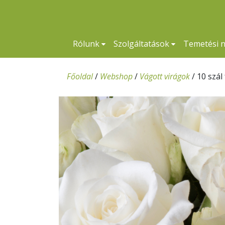
Rólunk
Szolgáltatások
Temetési 
Főoldal
/
Webshop
/
Vágott virágok
/
10 szál