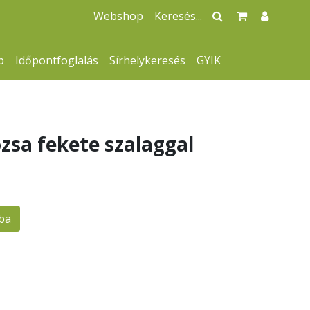
Webshop
p
Időpontfoglalás
Sírhelykeresés
GYIK
ózsa fekete szalaggal
ba