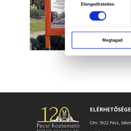
Elengedhetetlen
kiválasztása
Megtagad
ELÉRHETŐSÉG
Cím: 7622 Pécs, Siklós