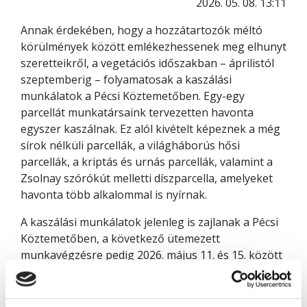
2026. 05. 08. 13:11
Annak érdekében, hogy a hozzátartozók méltó
körülmények között emlékezhessenek meg elhunyt
szeretteikről, a vegetációs időszakban – áprilistól
szeptemberig – folyamatosak a kaszálási
munkálatok a Pécsi Köztemetőben. Egy-egy
parcellát munkatársaink tervezetten havonta
egyszer kaszálnak. Ez alól kivételt képeznek a még
sírok nélküli parcellák, a világháborús hősi
parcellák, a kriptás és urnás parcellák, valamint a
Zsolnay szórókút melletti díszparcella, amelyeket
havonta több alkalommal is nyírnak.
A kaszálási munkálatok jelenleg is zajlanak a Pécsi
Köztemetőben, a következő ütemezett
munkavégzésre pedig 2026. május 11. és 15. között
kerül sor az alábbi parcellákban:
D, E, Wx, X, Y, Z, II, VII, VIII, IX, X (10-es) parcellák.