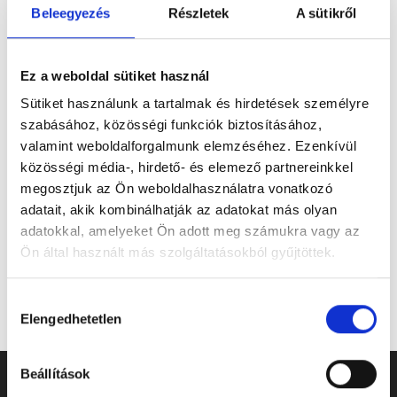
Beleegyezés
Részletek
A sütikről
Felhívjuk a figyelmet, hogy az előre ütemezett
munkálatokat a kedvezőtlen időjárási körülmények
módosíthatják. Ilyen esetben törekszünk arra, hogy
Ez a weboldal sütiket használ
az elmaradást a lehetőségekhez mérten minél
Sütiket használunk a tartalmak és hirdetések személyre
hamarabb pótoljuk, ezért kérjük a temetőlátogatók
szabásához, közösségi funkciók biztosításához,
türelmét és megértését.
valamint weboldalforgalmunk elemzéséhez. Ezenkívül
A kaszálási munkák során kollégáink folyamatosan
közösségi média-, hirdető- és elemező partnereinkkel
takarítják a sírokat, a sírok körüli járdák tisztán
megosztjuk az Ön weboldalhasználatra vonatkozó
tartásában azonban kérjük a hozzátartozók
adatait, akik kombinálhatják az adatokat más olyan
segítségét is.
adatokkal, amelyeket Ön adott meg számukra vagy az
Ön által használt más szolgáltatásokból gyűjtöttek.
Hozzájárulás
Elengedhetetlen
kiválasztása
Beállítások