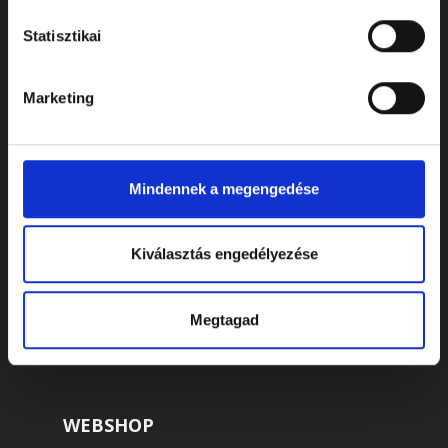
Statisztikai
Marketing
Mindennek a megengedése
ELÉRHETŐSÉGEK
Kiválasztás engedélyezése
Cím: 7622 Pécs, Siklósi út 43.
Telefonszám:
+36 72 805 440
Megtagad
E-mail:
temeto@biokom.hu
WEBSHOP