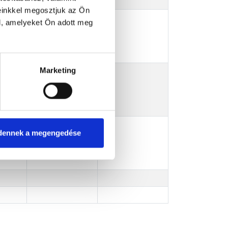
einkkel megosztjuk az Ön
l, amelyeket Ön adott meg
vács
Marketing
nn
dennek a megengedése