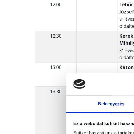
12:00
Lehőc
Józse
91 éve
oldalt
12:30
Kerek
Mihál
81 éve
oldalt
13:00
Katon
74 éve
oldalt
13:30
Szabó
78 éve
Beleegyezés
NDT
Ez a weboldal sütiket haszn
Sütiket használunk a tartal