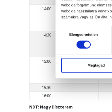
weboldalforgalmunk elemzésé
14:00
Frank
weboldalhasználatra vonatko
Feren
számukra vagy az Ön által ha
99 éve
oldalt
Hozzájárulás
14:30
Elengedhetetlen
kiválasztása
15:00
Bacsó
Megtagad
62 éve
.
15:30
16:00
NDT: Nagy Díszterem