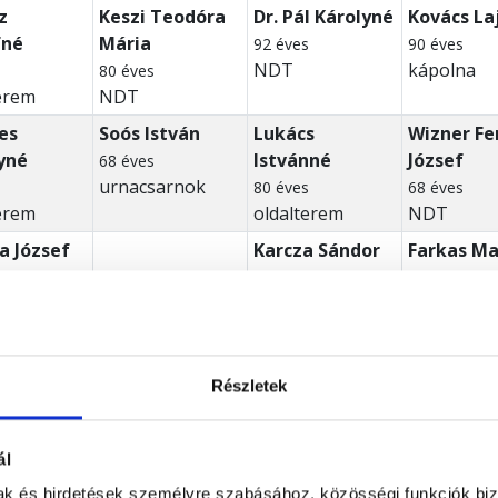
z
Keszi Teodóra
Dr. Pál Károlyné
Kovács La
fné
Mária
92 éves
90 éves
NDT
kápolna
s
80 éves
erem
NDT
es
Soós István
Lukács
Wizner Fe
yné
Istvánné
József
68 éves
urnacsarnok
s
80 éves
68 éves
erem
oldalterem
NDT
a József
Karcza Sándor
Farkas Ma
s
88 éves
77 éves
erem
NDT
oldalterem
 Jánosné
Torzsok
Kordik Károly
Molnár Ká
Lajosné
Sándor
s
69 éves
Részletek
urnacsarnok
91 éves
89 éves
oldalterem
szórókút
Torzsok Lajos
ál
86 éves
mak és hirdetések személyre szabásához, közösségi funkciók biz