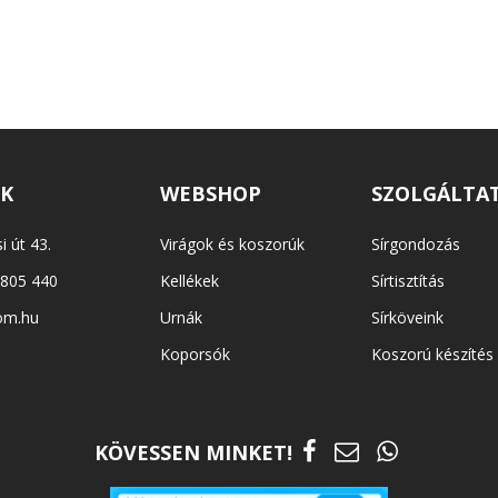
EK
WEBSHOP
SZOLGÁLTA
i út 43.
Virágok és koszorúk
Sírgondozás
 805 440
Kellékek
Sírtisztítás
om.hu
Urnák
Sírköveink
Koporsók
Koszorú készítés
KÖVESSEN MINKET!