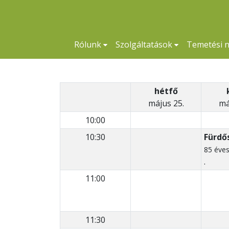
Rólunk
Szolgáltatások
Temetési 
hétfő
május 25.
má
10:00
10:30
Fürdő
85 éve
.
11:00
11:30