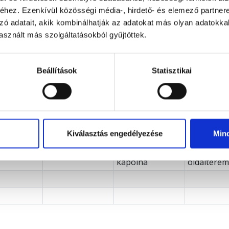
oldalterem
hez. Ezenkívül közösségi média-, hirdető- és elemező partner
ó
Szalai Jánosné
Dancsó Jánosné
Hummel
zó adatait, akik kombinálhatják az adatokat más olyan adatokka
cné
Györgyné
93 éves
74 éves
sznált más szolgáltatásokból gyűjtöttek.
oldalterem
NDT
s
92 éves
erem
.
Mészáros
Villiné Ko
Beállítások
Statisztikai
Ferencné
Csilla
81 éves
60 éves
oldalterem
NDT
 István
Turós Lajos
Hárságyi
Schuckma
Kiválasztás engedélyezése
Min
Péterné
József
s
69 éves
urnacsarnok
81 éves
86 éves
kápolna
oldalterem