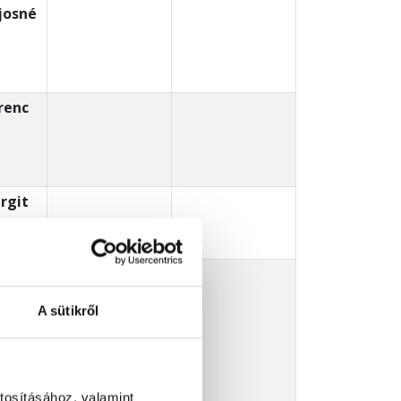
josné
renc
rgit
roly
A sütikről
tosításához, valamint