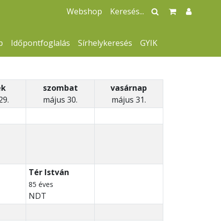
Webshop
p
Időpontfoglalás
Sírhelykeresés
GYIK
ek
szombat
vasárnap
29.
május 30.
május 31.
Tér István
85 éves
NDT