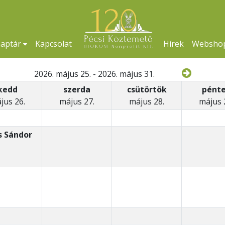
naptár
Kapcsolat
Hírek
Websho
2026. május 25. - 2026. május 31.
kedd
szerda
csütörtök
pént
jus 26.
május 27.
május 28.
május 
s Sándor
s