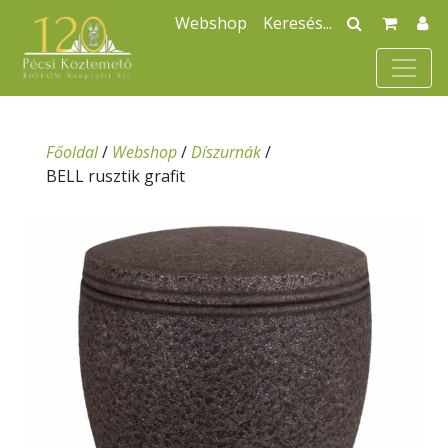
Webshop
Főoldal
/
Webshop
/
Díszurnák
/
BELL rusztik grafit