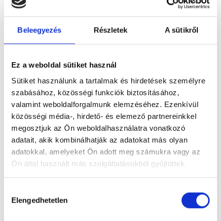
Beleegyezés
Részletek
A sütikről
Ez a weboldal sütiket használ
Figyelem! Módosul a Pécsi Köztemető
ügyfélszolgálatának nyitvatartása
Sütiket használunk a tartalmak és hirdetések személyre
szabásához, közösségi funkciók biztosításához,
A tartós hőhullám miatt bevezetett
valamint weboldalforgalmunk elemzéséhez. Ezenkívül
takarékossági intézkedések részeként módosul
közösségi média-, hirdető- és elemező partnereinkkel
a Pécsi Köztemető ügyfélszolgálatának
megosztjuk az Ön weboldalhasználatra vonatkozó
nyitvatartása: 2026. augusztus 3–8. között,
adatait, akik kombinálhatják az adatokat más olyan
hétfőtől szombatig 12 óráig várják az ügyfeleket.
adatokkal, amelyeket Ön adott meg számukra vagy az
Ön által használt más szolgáltatásokból gyűjtöttek.
Tovább
Hozzájárulás
Elengedhetetlen
kiválasztása