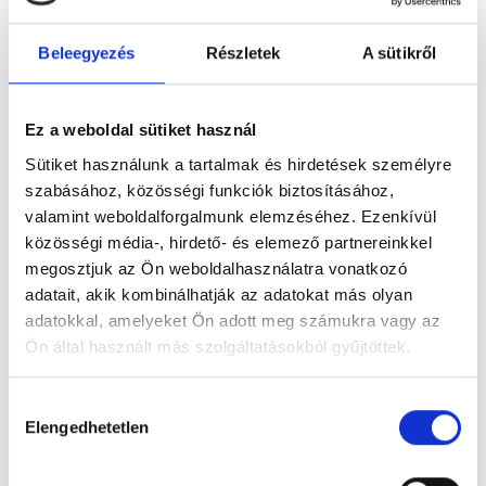
Beleegyezés
Részletek
A sütikről
Figyelem! Módosul a Pécsi Köztemető
Ez a weboldal sütiket használ
ügyfélszolgálatának nyitvatartása
Sütiket használunk a tartalmak és hirdetések személyre
A tartós hőhullám miatt bevezetett
szabásához, közösségi funkciók biztosításához,
takarékossági intézkedések részeként módosul
valamint weboldalforgalmunk elemzéséhez. Ezenkívül
a Pécsi Köztemető ügyfélszolgálatának
közösségi média-, hirdető- és elemező partnereinkkel
nyitvatartása: 2026. augusztus 3–8. között,
megosztjuk az Ön weboldalhasználatra vonatkozó
hétfőtől szombatig 12 óráig várják az ügyfeleket.
adatait, akik kombinálhatják az adatokat más olyan
adatokkal, amelyeket Ön adott meg számukra vagy az
Tovább
Ön által használt más szolgáltatásokból gyűjtöttek.
Hozzájárulás
Elengedhetetlen
kiválasztása