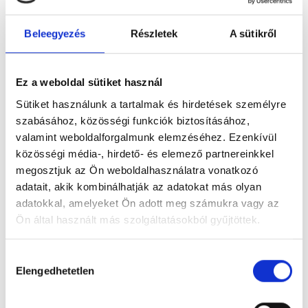
Beleegyezés
Részletek
A sütikről
Figyelem! Módosul a Pécsi Köztemető
Ez a weboldal sütiket használ
ügyfélszolgálatának nyitvatartása
Sütiket használunk a tartalmak és hirdetések személyre
A tartós hőhullám miatt bevezetett
szabásához, közösségi funkciók biztosításához,
takarékossági intézkedések részeként módosul
valamint weboldalforgalmunk elemzéséhez. Ezenkívül
a Pécsi Köztemető ügyfélszolgálatának
közösségi média-, hirdető- és elemező partnereinkkel
nyitvatartása: 2026. augusztus 3–8. között,
megosztjuk az Ön weboldalhasználatra vonatkozó
hétfőtől szombatig 12 óráig várják az ügyfeleket.
adatait, akik kombinálhatják az adatokat más olyan
adatokkal, amelyeket Ön adott meg számukra vagy az
Tovább
Ön által használt más szolgáltatásokból gyűjtöttek.
Hozzájárulás
Elengedhetetlen
kiválasztása