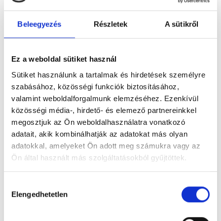
Beleegyezés
Részletek
A sütikről
Figyelem! Módosul a Pécsi Köztemető
Ez a weboldal sütiket használ
ügyfélszolgálatának nyitvatartása
Sütiket használunk a tartalmak és hirdetések személyre
A tartós hőhullám miatt bevezetett
szabásához, közösségi funkciók biztosításához,
takarékossági intézkedések részeként módosul
valamint weboldalforgalmunk elemzéséhez. Ezenkívül
a Pécsi Köztemető ügyfélszolgálatának
közösségi média-, hirdető- és elemező partnereinkkel
nyitvatartása: 2026. augusztus 3–8. között,
megosztjuk az Ön weboldalhasználatra vonatkozó
hétfőtől szombatig 12 óráig várják az ügyfeleket.
adatait, akik kombinálhatják az adatokat más olyan
adatokkal, amelyeket Ön adott meg számukra vagy az
Tovább
Ön által használt más szolgáltatásokból gyűjtöttek.
Hozzájárulás
Elengedhetetlen
kiválasztása