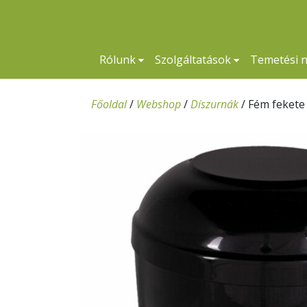
Rólunk
Szolgáltatások
Temetési 
Főoldal
/
Webshop
/
Díszurnák
/
Fém fekete