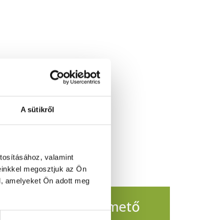
A sütikről
tosításához, valamint
einkkel megosztjuk az Ön
l, amelyeket Ön adott meg
sul a Pécsi Köztemető