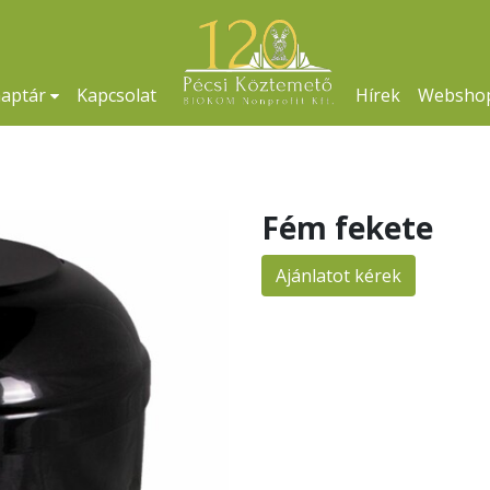
naptár
Kapcsolat
Hírek
Websho
Fém fekete
Ajánlatot kérek