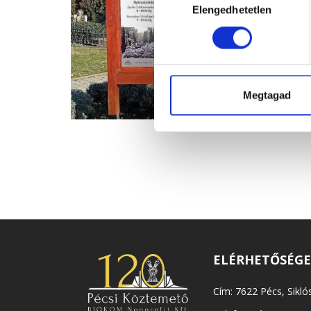
Elengedhetetlen
kiválasztása
Megtagad
ELÉRHETŐSÉG
Cím: 7622 Pécs, Siklós