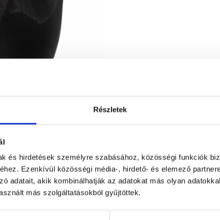
Részletek
ál
mak és hirdetések személyre szabásához, közösségi funkciók biz
hez. Ezenkívül közösségi média-, hirdető- és elemező partner
zó adatait, akik kombinálhatják az adatokat más olyan adatokka
sznált más szolgáltatásokból gyűjtöttek.
Figyelem! Módo