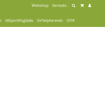
Webshop
p
Időpontfoglalás
Sírhelykeresés
GYIK