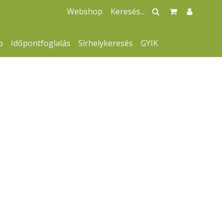
Webshop
p
Időpontfoglalás
Sírhelykeresés
GYIK