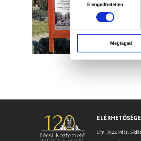
Elengedhetetlen
kiválasztása
Megtagad
ELÉRHETŐSÉG
Cím: 7622 Pécs, Siklós