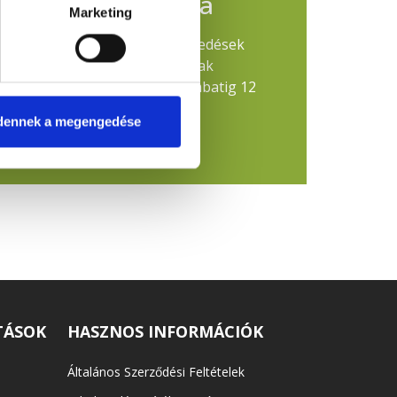
tának nyitvatartása
Marketing
evezetett takarékossági intézkedések
i Köztemető ügyfélszolgálatának
ztus 3–8. között, hétfőtől szombatig 12
dennek a megengedése
TÁSOK
HASZNOS INFORMÁCIÓK
Általános Szerződési Feltételek