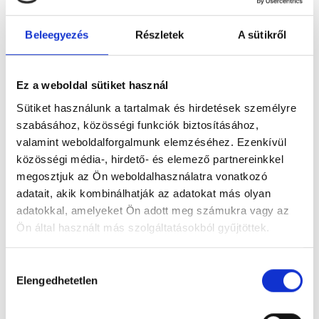
Beleegyezés
Részletek
A sütikről
Figyelem! Módosul a Pécsi Köztemető
Ez a weboldal sütiket használ
ügyfélszolgálatának nyitvatartása
Sütiket használunk a tartalmak és hirdetések személyre
A tartós hőhullám miatt bevezetett
szabásához, közösségi funkciók biztosításához,
takarékossági intézkedések részeként módosul
valamint weboldalforgalmunk elemzéséhez. Ezenkívül
a Pécsi Köztemető ügyfélszolgálatának
közösségi média-, hirdető- és elemező partnereinkkel
nyitvatartása: 2026. augusztus 3–8. között,
megosztjuk az Ön weboldalhasználatra vonatkozó
hétfőtől szombatig 12 óráig várják az ügyfeleket.
adatait, akik kombinálhatják az adatokat más olyan
adatokkal, amelyeket Ön adott meg számukra vagy az
Tovább
Ön által használt más szolgáltatásokból gyűjtöttek.
Hozzájárulás
Elengedhetetlen
kiválasztása