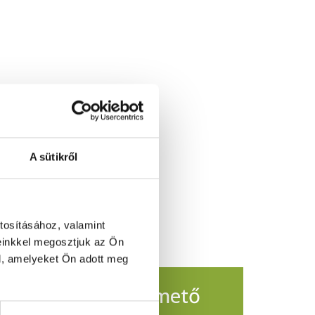
A sütikről
tosításához, valamint
einkkel megosztjuk az Ön
l, amelyeket Ön adott meg
sul a Pécsi Köztemető