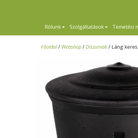
Rólunk
Szolgáltatások
Temetési 
Főoldal
/
Webshop
/
Díszurnák
/
Láng keres