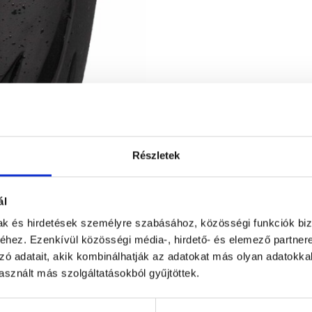
Részletek
ál
mak és hirdetések személyre szabásához, közösségi funkciók biz
hez. Ezenkívül közösségi média-, hirdető- és elemező partner
zó adatait, akik kombinálhatják az adatokat más olyan adatokka
sznált más szolgáltatásokból gyűjtöttek.
Figyelem! Módo