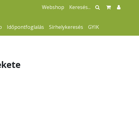
Webshop
p
Időpontfoglalás
Sírhelykeresés
GYIK
ekete