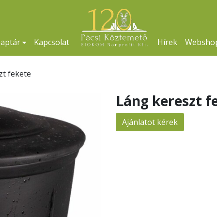
naptár
Kapcsolat
Hírek
Websho
zt fekete
Láng kereszt f
Ajánlatot kérek