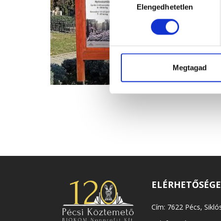
Elengedhetetlen
kiválasztása
Megtagad
ELÉRHETŐSÉG
Cím: 7622 Pécs, Siklós