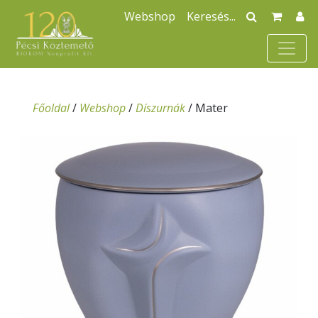
Webshop
Főoldal
/
Webshop
/
Díszurnák
/
Mater