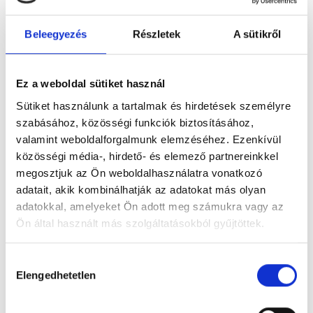
Beleegyezés
Részletek
A sütikről
Figyelem! Módosul a Pécsi Köztemető
Ez a weboldal sütiket használ
ügyfélszolgálatának nyitvatartása
Sütiket használunk a tartalmak és hirdetések személyre
A tartós hőhullám miatt bevezetett
szabásához, közösségi funkciók biztosításához,
takarékossági intézkedések részeként módosul
valamint weboldalforgalmunk elemzéséhez. Ezenkívül
a Pécsi Köztemető ügyfélszolgálatának
közösségi média-, hirdető- és elemező partnereinkkel
nyitvatartása: 2026. augusztus 3–8. között,
megosztjuk az Ön weboldalhasználatra vonatkozó
hétfőtől szombatig 12 óráig várják az ügyfeleket.
adatait, akik kombinálhatják az adatokat más olyan
adatokkal, amelyeket Ön adott meg számukra vagy az
Tovább
Ön által használt más szolgáltatásokból gyűjtöttek.
Hozzájárulás
Elengedhetetlen
kiválasztása