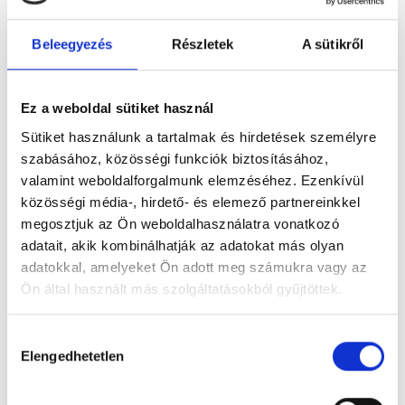
Beleegyezés
Részletek
A sütikről
Figyelem! Módosul a Pécsi Köztemető
Ez a weboldal sütiket használ
ügyfélszolgálatának nyitvatartása
Sütiket használunk a tartalmak és hirdetések személyre
A tartós hőhullám miatt bevezetett
szabásához, közösségi funkciók biztosításához,
takarékossági intézkedések részeként módosul
valamint weboldalforgalmunk elemzéséhez. Ezenkívül
a Pécsi Köztemető ügyfélszolgálatának
közösségi média-, hirdető- és elemező partnereinkkel
nyitvatartása: 2026. augusztus 3–8. között,
megosztjuk az Ön weboldalhasználatra vonatkozó
hétfőtől szombatig 12 óráig várják az ügyfeleket.
adatait, akik kombinálhatják az adatokat más olyan
adatokkal, amelyeket Ön adott meg számukra vagy az
Tovább
Ön által használt más szolgáltatásokból gyűjtöttek.
Hozzájárulás
Elengedhetetlen
kiválasztása