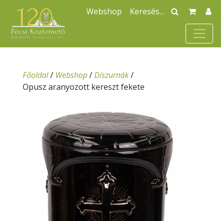
Webshop
Főoldal
/
Webshop
/
Díszurnák
/
Opusz aranyozott kereszt fekete