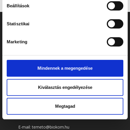
Beállítások
Statisztikai
Marketing
Mindennek a megengedése
Kiválasztás engedélyezése
ELÉRHETŐSÉGEK
Megtagad
Cím: 7622 Pécs, Siklósi út 43.
Telefonszám:
+36 72 805 440
E-mail:
temeto@biokom.hu