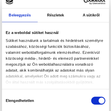
Beleegyezés
Részletek
A sütikről
Ez a weboldal sütiket használ
Figyelem! Módosul a Pécsi Köztemető
ügyfélszolgálatának nyitvatartása
Sütiket használunk a tartalmak és hirdetések személyre
szabásához, közösségi funkciók biztosításához,
A tartós hőhullám miatt bevezetett
valamint weboldalforgalmunk elemzéséhez. Ezenkívül
takarékossági intézkedések részeként módosul
közösségi média-, hirdető- és elemező partnereinkkel
a Pécsi Köztemető ügyfélszolgálatának
megosztjuk az Ön weboldalhasználatra vonatkozó
nyitvatartása: 2026. augusztus 3–8. között,
adatait, akik kombinálhatják az adatokat más olyan
hétfőtől szombatig 12 óráig várják az ügyfeleket.
adatokkal, amelyeket Ön adott meg számukra vagy az
Ön által használt más szolgáltatásokból gyűjtöttek.
Tovább
Hozzájárulás
Elengedhetetlen
kiválasztása