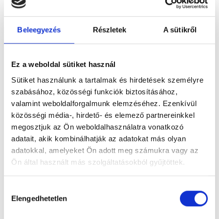
Beleegyezés
Részletek
A sütikről
Ez a weboldal sütiket használ
Figyelem! Módosul a Pécsi Köztemető
ügyfélszolgálatának nyitvatartása
Sütiket használunk a tartalmak és hirdetések személyre
szabásához, közösségi funkciók biztosításához,
A tartós hőhullám miatt bevezetett
valamint weboldalforgalmunk elemzéséhez. Ezenkívül
takarékossági intézkedések részeként módosul
közösségi média-, hirdető- és elemező partnereinkkel
a Pécsi Köztemető ügyfélszolgálatának
megosztjuk az Ön weboldalhasználatra vonatkozó
nyitvatartása: 2026. augusztus 3–8. között,
adatait, akik kombinálhatják az adatokat más olyan
hétfőtől szombatig 12 óráig várják az ügyfeleket.
adatokkal, amelyeket Ön adott meg számukra vagy az
Ön által használt más szolgáltatásokból gyűjtöttek.
Tovább
Hozzájárulás
Elengedhetetlen
kiválasztása