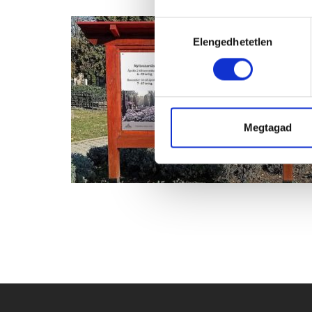
Hozzájárulás
Elengedhetetlen
kiválasztása
Megtagad