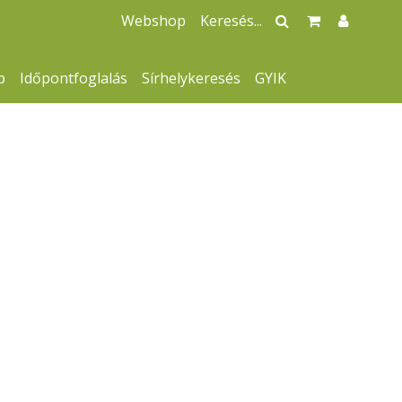
Webshop
p
Időpontfoglalás
Sírhelykeresés
GYIK