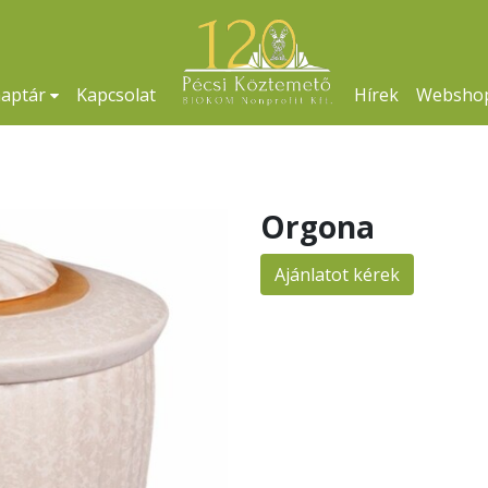
naptár
Kapcsolat
Hírek
Websho
Orgona
Ajánlatot kérek