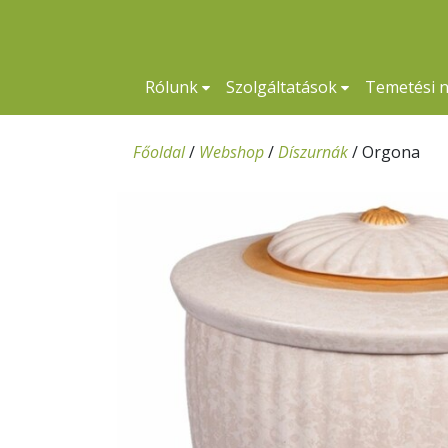
Rólunk
Szolgáltatások
Temetési 
Főoldal
/
Webshop
/
Díszurnák
/
Orgona