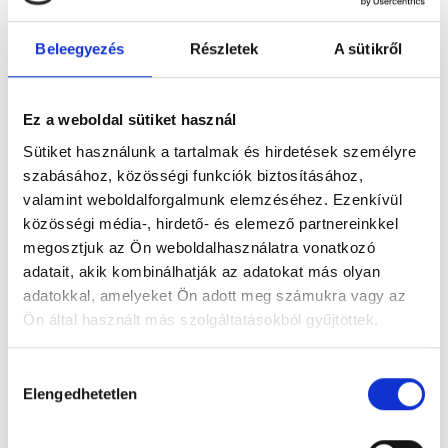
Beleegyezés
Részletek
A sütikről
Figyelem! Módosul a Pécsi Köztemető
Ez a weboldal sütiket használ
ügyfélszolgálatának nyitvatartása
Sütiket használunk a tartalmak és hirdetések személyre
A tartós hőhullám miatt bevezetett
szabásához, közösségi funkciók biztosításához,
takarékossági intézkedések részeként módosul
valamint weboldalforgalmunk elemzéséhez. Ezenkívül
a Pécsi Köztemető ügyfélszolgálatának
közösségi média-, hirdető- és elemező partnereinkkel
nyitvatartása: 2026. augusztus 3–8. között,
megosztjuk az Ön weboldalhasználatra vonatkozó
hétfőtől szombatig 12 óráig várják az ügyfeleket.
adatait, akik kombinálhatják az adatokat más olyan
adatokkal, amelyeket Ön adott meg számukra vagy az
Tovább
Ön által használt más szolgáltatásokból gyűjtöttek.
Hozzájárulás
Elengedhetetlen
kiválasztása