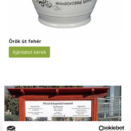
Örök út fehér
Ajánlatot kérek