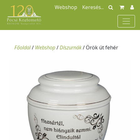
Webshop
Főoldal
/
Webshop
/
Díszurnák
/
Örök út fehér