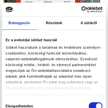
Beleegyezés
Részletek
A sütikről
Ez a weboldal sütiket használ
Sütiket használunk a tartalmak és hirdetések személyre
Figyelem! Módosul a Pécsi Köztemető
szabásához, közösségi funkciók biztosításához,
ügyfélszolgálatának nyitvatartása
valamint weboldalforgalmunk elemzéséhez. Ezenkívül
A tartós hőhullám miatt bevezetett
közösségi média-, hirdető- és elemező partnereinkkel
takarékossági intézkedések részeként módosul
megosztjuk az Ön weboldalhasználatra vonatkozó
a Pécsi Köztemető ügyfélszolgálatának
adatait, akik kombinálhatják az adatokat más olyan
nyitvatartása: 2026. augusztus 3–8. között,
adatokkal, amelyeket Ön adott meg számukra vagy az
hétfőtől szombatig 12 óráig várják az ügyfeleket.
Ön által használt más szolgáltatásokból gyűjtöttek.
Tovább
Hozzájárulás
Elengedhetetlen
kiválasztása