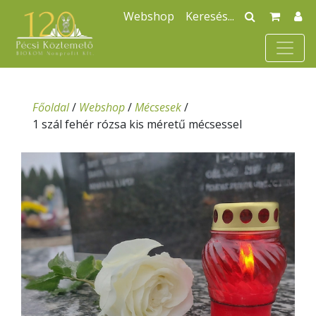
Webshop
Főoldal
/
Webshop
/
Mécsesek
/
1 szál fehér rózsa kis méretű mécsessel