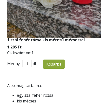
1 szál fehér rózsa kis méretű mécsessel
1 285 Ft
Cikkszám: vm1
Menny.:
db
Kosárba
A csomag tartalma:
egy szál fehér rózsa
kis mécses