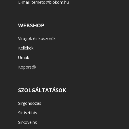
E-mail:
temeto@biokom.hu
WEBSHOP
Virágok és koszorúk
Kellékek
Urnák
Koporsók
SZOLGÁLTATÁSOK
Sírgondozás
Sírtisztítás
Sírköveink