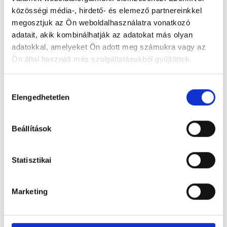
közösségi média-, hirdető- és elemező partnereinkkel
megosztjuk az Ön weboldalhasználatra vonatkozó
adatait, akik kombinálhatják az adatokat más olyan
adatokkal, amelyeket Ön adott meg számukra vagy az
Ön által használt más szolgáltatásokból gyűjtöttek.
Figyelem! Módosul a Pécsi Köztemető
Hozzájárulás
ügyfélszolgálatának nyitvatartása
Elengedhetetlen
kiválasztása
A tartós hőhullám miatt bevezetett
takarékossági intézkedések részeként módosul
Beállítások
a Pécsi Köztemető ügyfélszolgálatának
nyitvatartása: 2026. augusztus 3–8. között,
hétfőtől szombatig 12 óráig várják az ügyfeleket.
Statisztikai
Tovább
Marketing