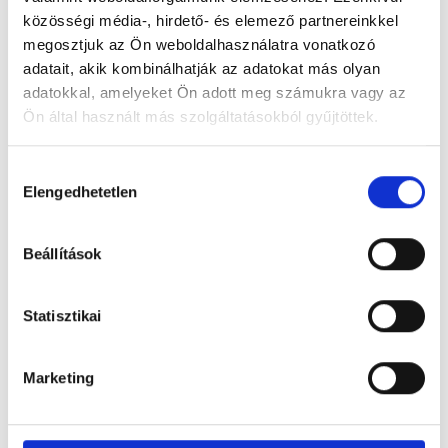
közösségi média-, hirdető- és elemező partnereinkkel
megosztjuk az Ön weboldalhasználatra vonatkozó
adatait, akik kombinálhatják az adatokat más olyan
adatokkal, amelyeket Ön adott meg számukra vagy az
Ön által használt más szolgáltatásokból gyűjtöttek.
Figyelem! Módosul a Pécsi Köztemető
Hozzájárulás
ügyfélszolgálatának nyitvatartása
Elengedhetetlen
kiválasztása
A tartós hőhullám miatt bevezetett
takarékossági intézkedések részeként módosul
Beállítások
a Pécsi Köztemető ügyfélszolgálatának
nyitvatartása: 2026. augusztus 3–8. között,
hétfőtől szombatig 12 óráig várják az ügyfeleket.
Statisztikai
Tovább
Marketing