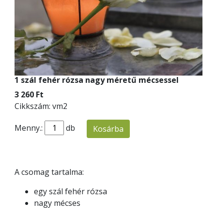
1 szál fehér rózsa nagy méretű mécsessel
3 260 Ft
Cikkszám: vm2
Menny.:
db
Kosárba
A csomag tartalma:
egy szál fehér rózsa
nagy mécses