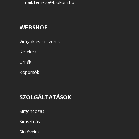
E-mail:
temeto@biokom.hu
WEBSHOP
Virágok és koszorúk
Kellékek
Urnák
Koporsók
SZOLGÁLTATÁSOK
Sírgondozás
Sírtisztítás
Sírköveink