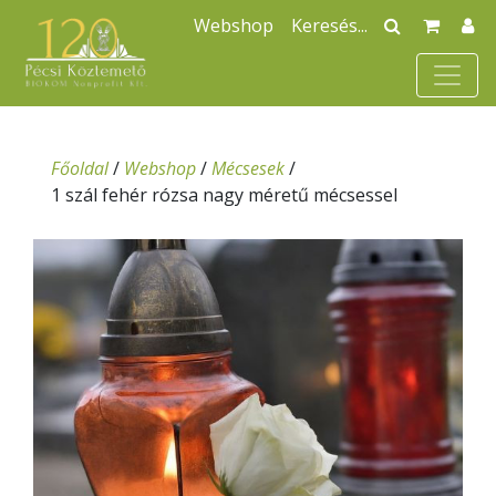
Webshop
Főoldal
/
Webshop
/
Mécsesek
/
1 szál fehér rózsa nagy méretű mécsessel