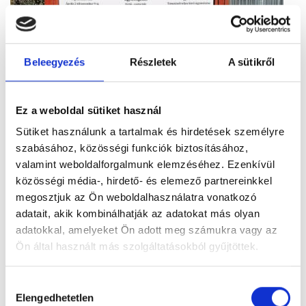
Beleegyezés
Részletek
A sütikről
Ez a weboldal sütiket használ
Sütiket használunk a tartalmak és hirdetések személyre
Figyelem! Módosul a Pécsi Köztemető
szabásához, közösségi funkciók biztosításához,
ügyfélszolgálatának nyitvatartása
valamint weboldalforgalmunk elemzéséhez. Ezenkívül
A tartós hőhullám miatt bevezetett
közösségi média-, hirdető- és elemező partnereinkkel
takarékossági intézkedések részeként módosul
megosztjuk az Ön weboldalhasználatra vonatkozó
a Pécsi Köztemető ügyfélszolgálatának
adatait, akik kombinálhatják az adatokat más olyan
nyitvatartása: 2026. augusztus 3–8. között,
adatokkal, amelyeket Ön adott meg számukra vagy az
hétfőtől szombatig 12 óráig várják az ügyfeleket.
Ön által használt más szolgáltatásokból gyűjtöttek.
Tovább
Hozzájárulás
Elengedhetetlen
kiválasztása