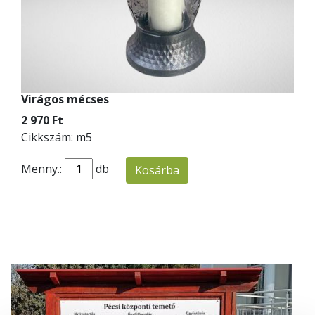
Virágos mécses
2 970 Ft
Cikkszám: m5
Menny.:
db
Kosárba