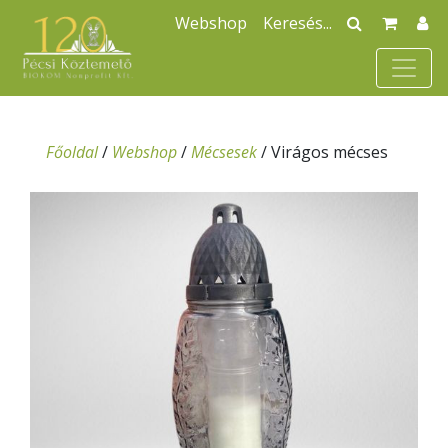
Webshop
Főoldal
/
Webshop
/
Mécsesek
/
Virágos mécses