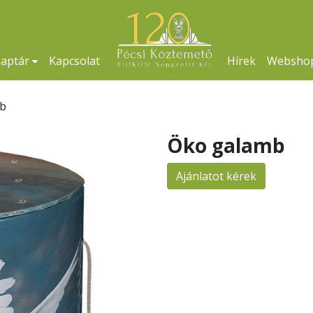
naptár
Kapcsolat
Hírek
Websho
b
Öko galamb
Ajánlatot kérek