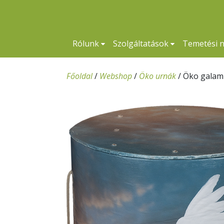
Rólunk
Szolgáltatások
Temetési 
Főoldal
/
Webshop
/
Öko urnák
/
Öko galam