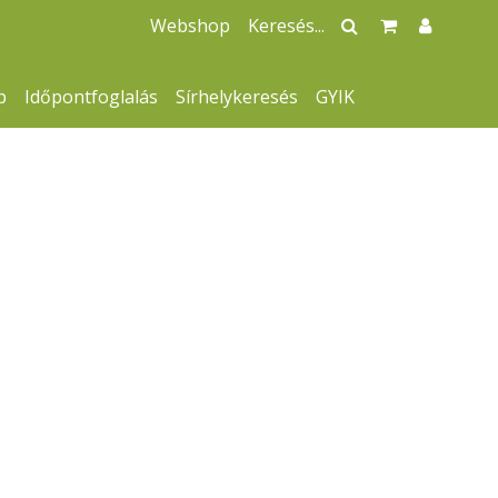
Webshop
p
Időpontfoglalás
Sírhelykeresés
GYIK