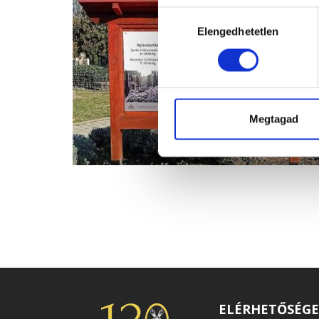
Hozzájárulás
Elengedhetetlen
kiválasztása
Megtagad
ELÉRHETŐSÉG