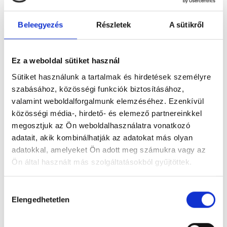
Beleegyezés
Részletek
A sütikről
Figyelem! Módosul a Pécsi Köztemető
Ez a weboldal sütiket használ
ügyfélszolgálatának nyitvatartása
Sütiket használunk a tartalmak és hirdetések személyre
A tartós hőhullám miatt bevezetett
szabásához, közösségi funkciók biztosításához,
takarékossági intézkedések részeként módosul
valamint weboldalforgalmunk elemzéséhez. Ezenkívül
a Pécsi Köztemető ügyfélszolgálatának
közösségi média-, hirdető- és elemező partnereinkkel
nyitvatartása: 2026. augusztus 3–8. között,
megosztjuk az Ön weboldalhasználatra vonatkozó
hétfőtől szombatig 12 óráig várják az ügyfeleket.
adatait, akik kombinálhatják az adatokat más olyan
adatokkal, amelyeket Ön adott meg számukra vagy az
Tovább
Ön által használt más szolgáltatásokból gyűjtöttek.
Hozzájárulás
Elengedhetetlen
kiválasztása