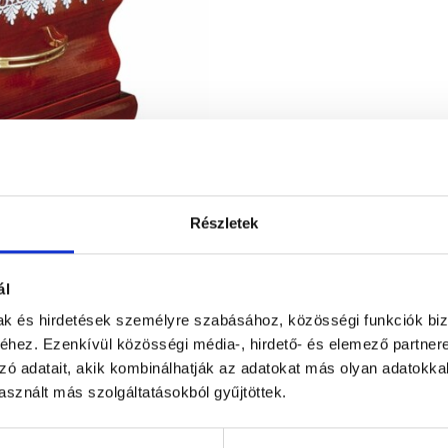
Részletek
ál
mak és hirdetések személyre szabásához, közösségi funkciók biz
hez. Ezenkívül közösségi média-, hirdető- és elemező partner
zó adatait, akik kombinálhatják az adatokat más olyan adatokka
sznált más szolgáltatásokból gyűjtöttek.
Figyelem! Módo