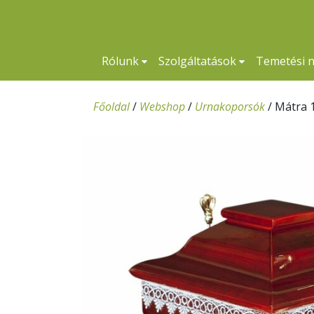
Rólunk
Szolgáltatások
Temetési 
Főoldal
/
Webshop
/
Urnakoporsók
/
Mátra 