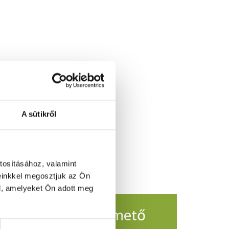
A sütikről
tosításához, valamint
einkkel megosztjuk az Ön
l, amelyeket Ön adott meg
sul a Pécsi Köztemető