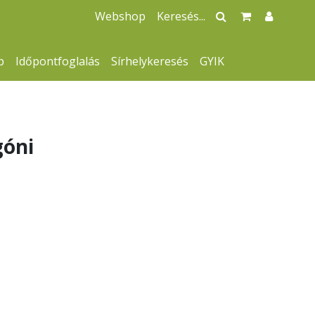
Webshop
p
Időpontfoglalás
Sírhelykeresés
GYIK
óni