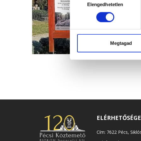
Elengedhetetlen
kiválasztása
Megtagad
ELÉRHETŐSÉG
Cím: 7622 Pécs, Siklós