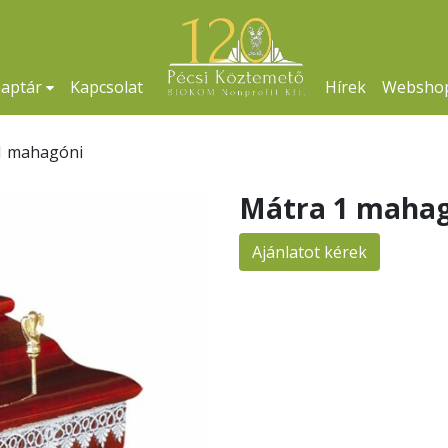
naptár
Kapcsolat
Hírek
Websho
1 mahagóni
Mátra 1 mahag
Ajánlatot kérek