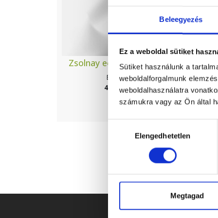
Beleegyezés
Ez a weboldal sütiket haszn
Zsolnay eozin kis kereszt
Zs
Sütiket használunk a tartal
Elérhető
weboldalforgalmunk elemzésé
42 900 Ft
weboldalhasználatra vonatko
számukra vagy az Ön által ha
Hozzájárulás
Elengedhetetlen
kiválasztása
Megtagad