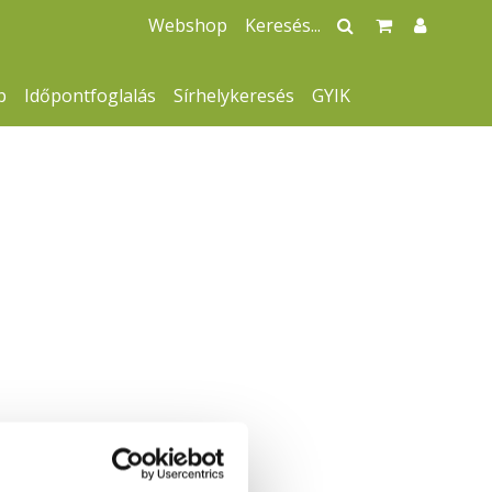
Webshop
p
Időpontfoglalás
Sírhelykeresés
GYIK