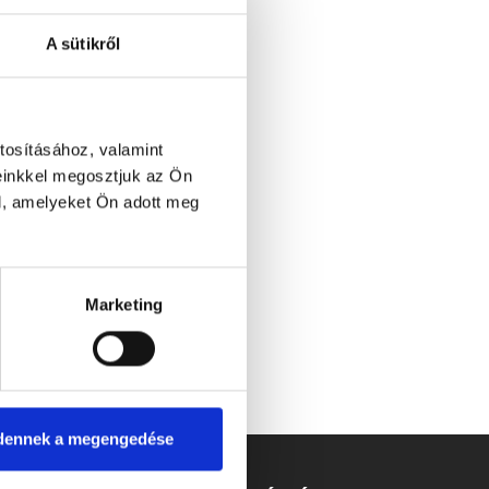
A sütikről
tosításához, valamint
einkkel megosztjuk az Ön
l, amelyeket Ön adott meg
Marketing
dennek a megengedése