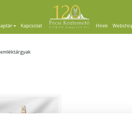
naptár
Kapcsolat
Hírek
Websho
 emléktárgyak