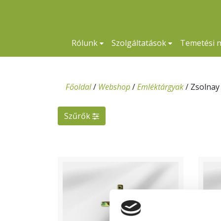
Rólunk
Szolgáltatások
Temetési 
Főoldal
/
Webshop
/
Emléktárgyak
/
Zsolnay
Szűrők