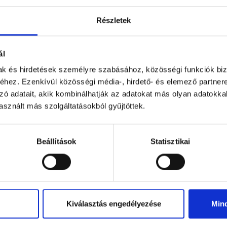
Részletek
ál
olnay közepes kereszt
mak és hirdetések személyre szabásához, közösségi funkciók biz
Elérhető
hez. Ezenkívül közösségi média-, hirdető- és elemező partner
35 890 Ft
zó adatait, akik kombinálhatják az adatokat más olyan adatokka
sznált más szolgáltatásokból gyűjtöttek.
1-2
megjelenítése a(z)
2
elemből.
Beállítások
Statisztikai
Kiválasztás engedélyezése
Min