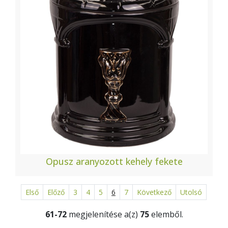
Opusz aranyozott kehely fekete
Első
Előző
3
4
5
6
7
Következő
Utolsó
61-72
megjelenítése a(z)
75
elemből.