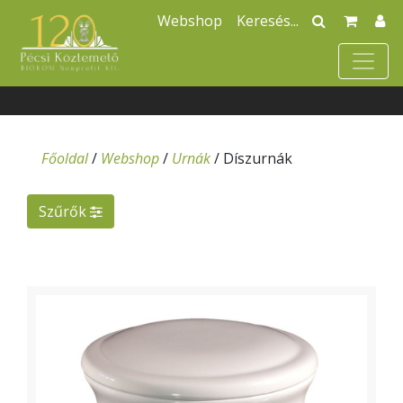
Webshop
Főoldal
/
Webshop
/
Urnák
/
Díszurnák
Szűrők