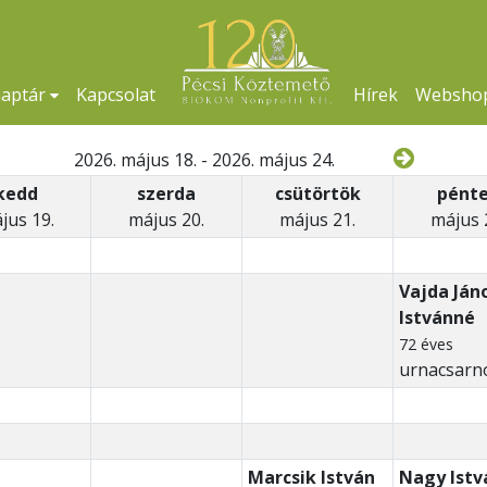
naptár
Kapcsolat
Hírek
Websho
2026. május 18. - 2026. május 24.
kedd
szerda
csütörtök
pént
jus 19.
május 20.
május 21.
május 
Vajda Ján
Istvánné
72 éves
urnacsarn
Marcsik István
Nagy Istv