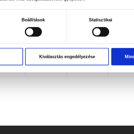
urnacsarnok
kápolna
oldalterem
Gázsity Iván
Kövecs Fe
Beállítások
Statisztikai
60 éves
78 éves
oldalterem
kápolna
Kablár Józsefné
Deák Zor
94 éves
20 éves
NDT
NDT
Kiválasztás engedélyezése
Min