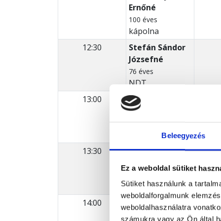
Ernőné
100 éves
kápolna
12:30
Stefán Sándor
Józsefné
76 éves
NDT
13:00
Heisler
Kovác
Józsefné
Lajos
72 éves
76 éve
oldalterem
NDT
Beleegyezés
13:30
Pilári Jánosné
Nett 
81 éves
66 éve
Ez a weboldal sütiket haszn
kápolna
sírhel
Sütiket használunk a tartal
weboldalforgalmunk elemzésé
14:00
Szabó Klára
Tóth 
weboldalhasználatra vonatko
74 éves
88 éve
számukra vagy az Ön által ha