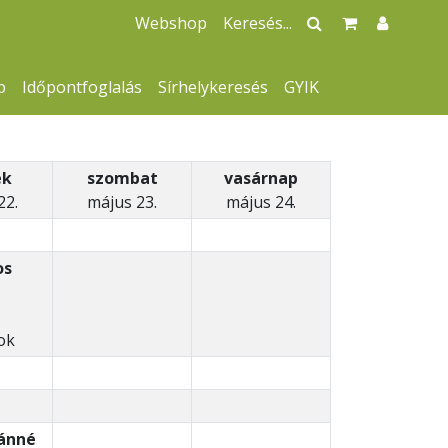
Webshop
p
Időpontfoglalás
Sírhelykeresés
GYIK
ek
szombat
vasárnap
22.
május 23.
május 24.
os
ok
ánné