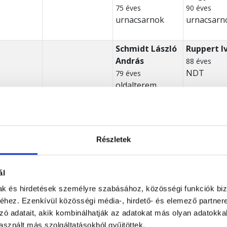
75 éves
90 éves
urnacsarnok
urnacsarn
Schmidt László
Ruppert I
András
88 éves
NDT
79 éves
oldalterem
s Imre
Kollár Jánosné
82 éves
kápolna
s
Részletek
Ferenc
Balassa Attila
Karádi Győző
Székelyi 
Csaba
János
s
88 éves
ál
ynél
urnacsarnok
66 éves
94 éves
mak és hirdetések személyre szabásához, közösségi funkciók biz
.
NDT
hez. Ezenkívül közösségi média-, hirdető- és elemező partner
Béláné
Horváth István
Bartók László
Kincse Já
zó adatait, akik kombinálhatják az adatokat más olyan adatokka
s
77 éves
86 éves
90 éves
sznált más szolgáltatásokból gyűjtöttek.