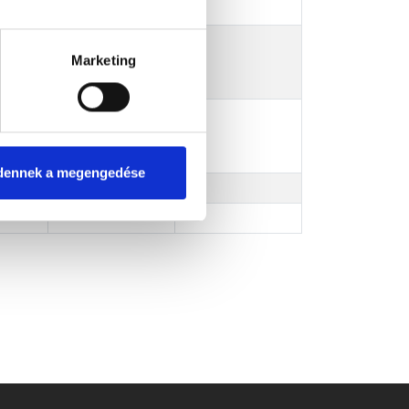
renc
Marketing
a
dennek a megengedése