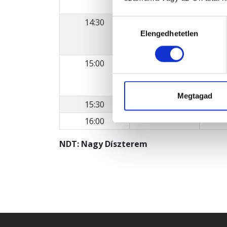
urnacsarnok
.
14:30
Győr János
Hozzájárulás
Elengedhetetlen
kiválasztása
67 éves
oldalterem
15:00
Dr . Ács Zoltán
93 éves
kápolna
Megtagad
15:30
16:00
NDT: Nagy Díszterem