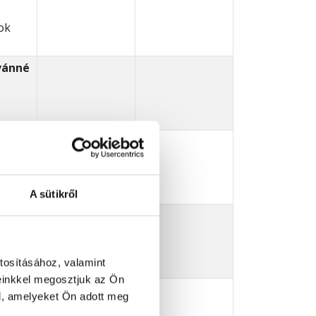
ok
vánné
A sütikről
Ferenc
tosításához, valamint
einkkel megosztjuk az Ön
nosné
l, amelyeket Ön adott meg