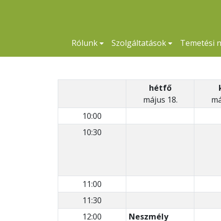
Rólunk
Szolgáltatások
Temetési 
hétfő
május 18.
má
10:00
10:30
11:00
11:30
12:00
Neszmély