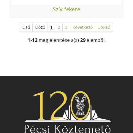
Szív fekete
Első
Előző
1
2
3
Következő
Utolsó
1-12
megjelenítése a(z)
29
elemből.