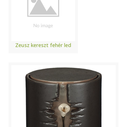
Zeusz kereszt fehér led