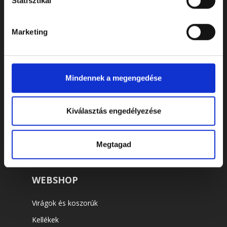
Statisztikai
Marketing
Mindennek a megengedése
ELÉRHETŐSÉGEK
Cím: 7622 Pécs, Siklósi út 43.
Kiválasztás engedélyezése
Telefonszám:
+36 72 805 440
E-mail:
temeto@biokom.hu
Megtagad
WEBSHOP
Virágok és koszorúk
Kellékek