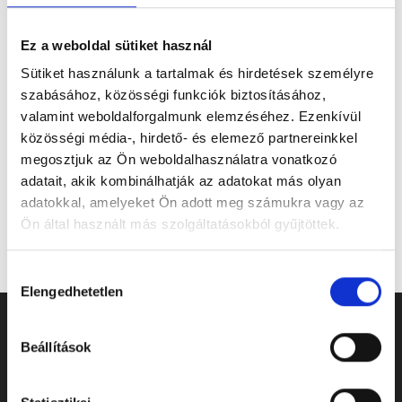
A tartós hőhullám miatt bevezetett
Ez a weboldal sütiket használ
takarékossági intézkedések részeként módosul
a Pécsi Köztemető ügyfélszolgálatának
Sütiket használunk a tartalmak és hirdetések személyre
nyitvatartása: 2026. augusztus 3–8. között,
szabásához, közösségi funkciók biztosításához,
hétfőtől szombatig 12 óráig várják az ügyfeleket.
valamint weboldalforgalmunk elemzéséhez. Ezenkívül
közösségi média-, hirdető- és elemező partnereinkkel
Tovább
megosztjuk az Ön weboldalhasználatra vonatkozó
adatait, akik kombinálhatják az adatokat más olyan
adatokkal, amelyeket Ön adott meg számukra vagy az
Ön által használt más szolgáltatásokból gyűjtöttek.
Hozzájárulás
Elengedhetetlen
kiválasztása
Beállítások