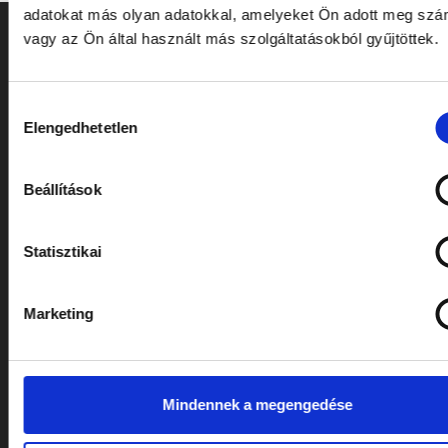
adatokat más olyan adatokkal, amelyeket Ön adott meg sz
vagy az Ön által használt más szolgáltatásokból gyűjtöttek.
Hozzájárulás
Elengedhetetlen
kiválasztása
Beállítások
Statisztikai
ELÉRHETŐSÉGEK
Marketing
Cím: 7622 Pécs, Siklósi út 43.
Telefonszám:
+36 72 805 440
E-mail:
temeto@biokom.hu
Mindennek a megengedése