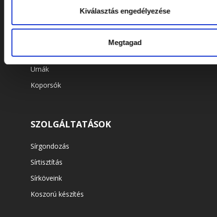
Kiválasztás engedélyezése
WEBSHOP
Virágok és koszorúk
Megtagad
Kellékek
Urnák
Koporsók
SZOLGÁLTATÁSOK
Sírgondozás
Sírtisztítás
Sírköveink
Koszorú készítés