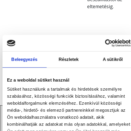
eltemetésig.
A befizetett összegek egyik finanszírozási lehetőség
esetén sem tartalmazzák a szertartást vezető pap
Beleegyezés
Részletek
A sütikről
díját, a koszorú árát, valamint az elhalálozást
követően a Patológiai Intézetnek fizetendő 35 000 Ft-
ot .
Ez a weboldal sütiket használ
Sütiket használunk a tartalmak és hirdetések személyre
szabásához, közösségi funkciók biztosításához, valamint
weboldalforgalmunk elemzéséhez. Ezenkívül közösségi
média-, hirdető- és elemező partnereinkkel megosztjuk az
Előtakarékossági programunk lehetővé teszi,
Ön weboldalhasználatra vonatkozó adatait, akik
hogy levegye szerettei vállára nehezedő
kombinálhatják az adatokat más olyan adatokkal, amelyeket
terheket azáltal, hogy előre készül egy olyan