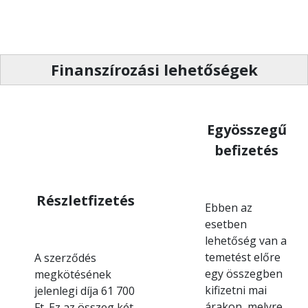
Finanszírozási lehetőségek
Egyösszegű
befizetés
Részletfizetés
Ebben az
esetben
lehetőség van a
temetést előre
A szerződés
egy összegben
megkötésének
kifizetni mai
jelenlegi díja 61 700
árakon, melyre
Ft. Ez az összeg két