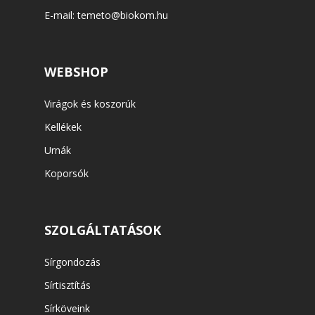
E-mail:
temeto@biokom.hu
WEBSHOP
Virágok és koszorúk
Kellékek
Urnák
Koporsók
SZOLGÁLTATÁSOK
Sírgondozás
Sírtisztítás
Sírköveink