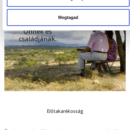
előre
megtervezése
nyugalmat
Megtagad
biztosíthat
Önnek és
családjának.
Előtakarékosság