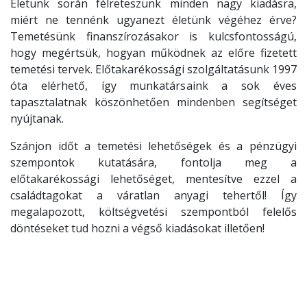
Életünk során félreteszünk minden nagy kiadásra,
miért ne tennénk ugyanezt életünk végéhez érve?
Temetésünk finanszírozásakor is kulcsfontosságú,
hogy megértsük, hogyan működnek az előre fizetett
temetési tervek. Előtakarékossági szolgáltatásunk 1997
óta elérhető, így munkatársaink a sok éves
tapasztalatnak köszönhetően mindenben segítséget
nyújtanak.
Szánjon időt a temetési lehetőségek és a pénzügyi
szempontok kutatására, fontolja meg a
előtakarékossági lehetőséget, mentesítve ezzel a
családtagokat a váratlan anyagi tehertől! Így
megalapozott, költségvetési szempontból felelős
döntéseket tud hozni a végső kiadásokat illetően!