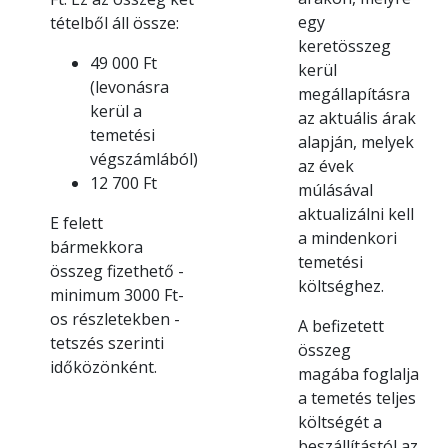
egy
tételből áll össze:
keretösszeg
49 000 Ft
kerül
(levonásra
megállapításra
kerül a
az aktuális árak
temetési
alapján, melyek
végszámlából)
az évek
12 700 Ft
múlásával
aktualizálni kell
E felett
a mindenkori
bármekkora
temetési
összeg fizethető -
költséghez.
minimum 3000 Ft-
os részletekben -
A befizetett
tetszés szerinti
összeg
időközönként.
magába foglalja
a temetés teljes
költségét a
beszállítástól az