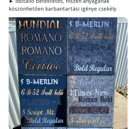
► Időtálló befektetés, hiszen anyagának
köszönhetően karbantartási igénye csekély.