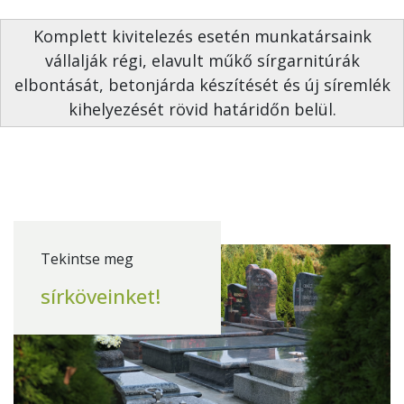
Komplett kivitelezés esetén munkatársaink
vállalják régi, elavult műkő sírgarnitúrák
elbontását, betonjárda készítését és új síremlék
kihelyezését rövid határidőn belül.
Tekintse meg
sírköveinket!