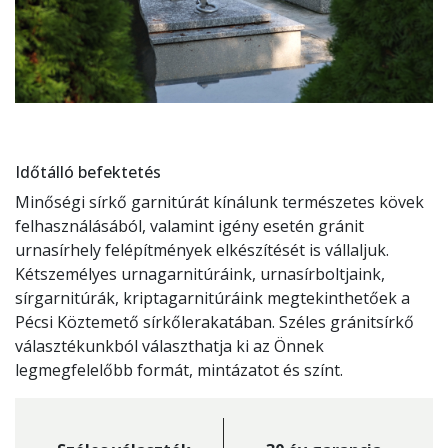
Időtálló befektetés
Minőségi sírkő garnitúrát kínálunk természetes kövek
felhasználásából, valamint igény esetén gránit
urnasírhely felépítmények elkészítését is vállaljuk.
Kétszemélyes urnagarnitúráink, urnasírboltjaink,
sírgarnitúrák, kriptagarnitúráink megtekinthetőek a
Pécsi Köztemető sírkőlerakatában. Széles gránitsírkő
választékunkból választhatja ki az Önnek
legmegfelelőbb formát, mintázatot és színt.