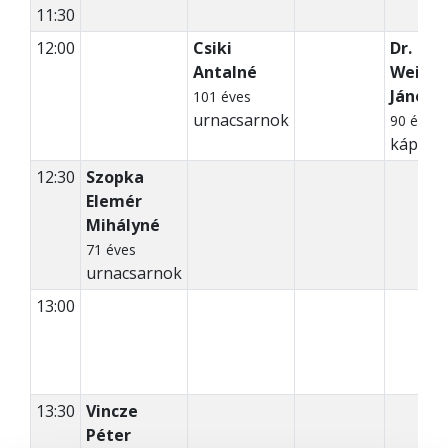
11:30
12:00
Csiki
Dr.
Antalné
Weisen
Jánosn
101 éves
urnacsarnok
90 éves
kápoln
12:30
Szopka
Elemér
Mihályné
71 éves
urnacsarnok
13:00
13:30
Vincze
Péter