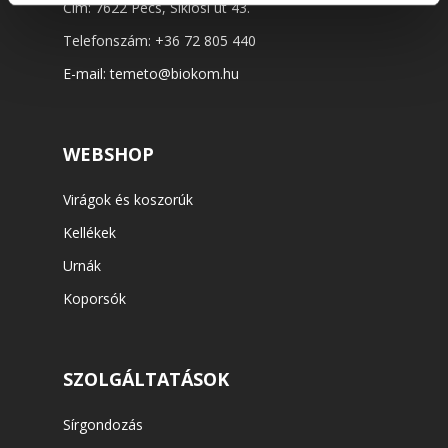
Cím: 7622 Pécs, Siklósi út 43.
Telefonszám:
+36 72 805 440
E-mail:
temeto@biokom.hu
WEBSHOP
Virágok és koszorúk
Kellékek
Urnák
Koporsók
SZOLGÁLTATÁSOK
Sírgondozás