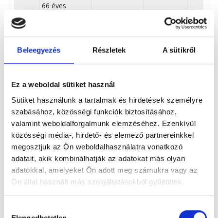
66 éves
.
14:00
Beleegyezés
Részletek
A sütikről
14:30
Ez a weboldal sütiket használ
Sütiket használunk a tartalmak és hirdetések személyre
szabásához, közösségi funkciók biztosításához,
15:00
Veres
valamint weboldalforgalmunk elemzéséhez. Ezenkívül
Lajosné
közösségi média-, hirdető- és elemező partnereinkkel
megosztjuk az Ön weboldalhasználatra vonatkozó
81 éves
NDT
adatait, akik kombinálhatják az adatokat más olyan
adatokkal, amelyeket Ön adott meg számukra vagy az
15:30
Ön által használt más szolgáltatásokból gyűjtöttek.
16:00
Hozzájárulás
NDT: Nagy Díszterem
Elengedhetetlen