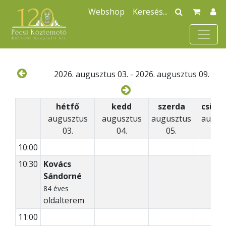
Webshop
2026. augusztus 03. - 2026. augusztus 09.
hétfő
kedd
szerda
csütö
augusztus
augusztus
augusztus
augus
03.
04.
05.
06
10:00
10:30
Kovács
Sándorné
84 éves
oldalterem
11:00