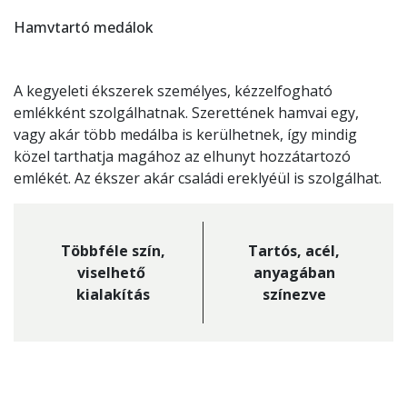
Hamvtartó medálok
A kegyeleti ékszerek személyes, kézzelfogható
emlékként szolgálhatnak. Szerettének hamvai egy,
vagy akár több medálba is kerülhetnek, így mindig
közel tarthatja magához az elhunyt hozzátartozó
emlékét. Az ékszer akár családi ereklyéül is szolgálhat.
Többféle szín,
Tartós, acél,
viselhető
anyagában
kialakítás
színezve