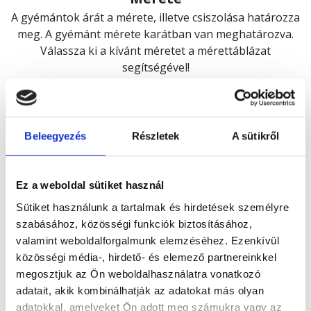
A gyémántok árát a mérete, illetve csiszolása határozza
meg. A gyémánt mérete karátban van meghatározva.
Válassza ki a kívánt méretet a mérettáblázat
segítségével!
Beleegyezés
Részletek
A sütikről
Ez a weboldal sütiket használ
Színe
Sütiket használunk a tartalmak és hirdetések személyre
Minden gyémánt egyedi kék tónusban ragyog.
szabásához, közösségi funkciók biztosításához,
A színt a bór elem adja, amely kötődik a szénhez. Minel
valamint weboldalforgalmunk elemzéséhez. Ezenkívül
több bór talalható a kristályrácsban, annál sötétebb a
közösségi média-, hirdető- és elemező partnereinkkel
tónus.
megosztjuk az Ön weboldalhasználatra vonatkozó
adatait, akik kombinálhatják az adatokat más olyan
adatokkal, amelyeket Ön adott meg számukra vagy az