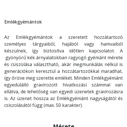
Emlékgyémántok
Az Emlékgyémántok a szeretett hozzátartozó
személyes tárgyaiból, hajából vagy hamvaiból
készülnek, így biztosítva időtlen kapcsolatot. A
gyönyörű kék árnyalatokban ragyogó gyémánt mérete
és csiszolása választható, akár megmunkálás nélkül is
generációkon keresztül a hozzátartozókkal maradhat,
így őrizve meg szerette emlékét. Minden Emlékgyémánt
egyedülálló gravírozott hivatkozási számmal van
ellátva, de lehetőség van egyedi üzenetek gravírozásra
is. Az üzenet hossza az Emlékgyémánt nagyságától és
csiszolásátòl függ (max. 50 karakter).
Mérete