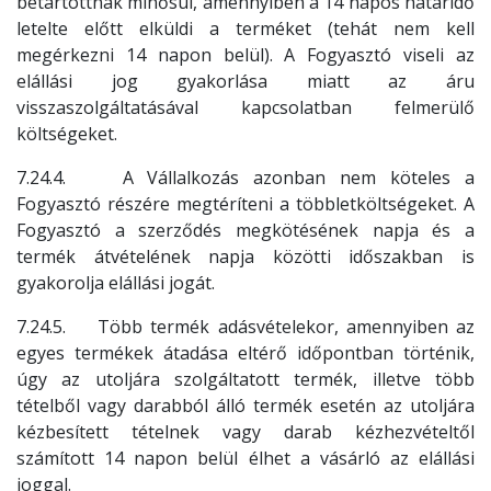
betartottnak minősül, amennyiben a 14 napos határidő
letelte előtt elküldi a terméket (tehát nem kell
megérkezni 14 napon belül). A Fogyasztó viseli az
elállási jog gyakorlása miatt az áru
visszaszolgáltatásával kapcsolatban felmerülő
költségeket.
7.24.4. A Vállalkozás azonban nem köteles a
Fogyasztó részére megtéríteni a többletköltségeket. A
Fogyasztó a szerződés megkötésének napja és a
termék átvételének napja közötti időszakban is
gyakorolja elállási jogát.
7.24.5. Több termék adásvételekor, amennyiben az
egyes termékek átadása eltérő időpontban történik,
úgy az utoljára szolgáltatott termék, illetve több
tételből vagy darabból álló termék esetén az utoljára
kézbesített tételnek vagy darab kézhezvételtől
számított 14 napon belül élhet a vásárló az elállási
joggal.