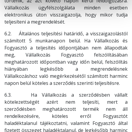
történik, az azt követő napon kerül feldolgozásra.
Vállalkozás ügyfélszolgálata minden esetben
elektronikus úton visszaigazolja, hogy mikor tudja
teljesíteni a megrendelését.
6.2. Általános teljesítési határidő, a visszaigazolástól
számított 5 munkanapon belül. Ha Vállalkozás és
Fogyasztó a teljesítés időpontjában nem állapodtak
meg, Vállalkozás Fogyasztó felszólításában
meghatározott időpontban vagy időn belül, felszólítás
hiányában legkésőbb a megrendelésnek
Vállalkozáshoz való megérkezésétől számított harminc
napon belül köteles a szerződés szerinti teljesítésre.
6.3. Ha Vállalkozás a szerződésben vállalt
kötelezettségét azért nem teljesíti, mert a
szerződésben meghatározott termék nem áll
rendelkezésére, köteles erről Fogyasztót
haladéktalanul tájékoztatni, valamint Fogyasztó által
fizetett összeget haladéktalanul, de legkésőbb harminc