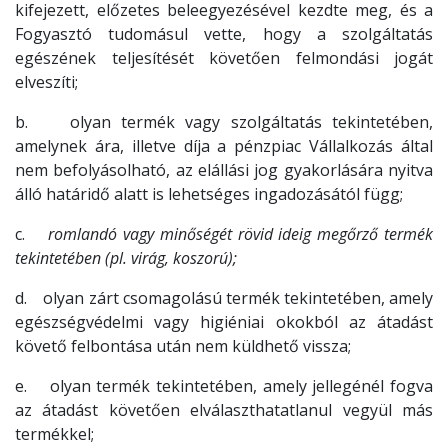
kifejezett, előzetes beleegyezésével kezdte meg, és a
Fogyasztó tudomásul vette, hogy a szolgáltatás
egészének teljesítését követően felmondási jogát
elveszíti;
b. olyan termék vagy szolgáltatás tekintetében,
amelynek ára, illetve díja a pénzpiac Vállalkozás által
nem befolyásolható, az elállási jog gyakorlására nyitva
álló határidő alatt is lehetséges ingadozásától függ;
c.
romlandó vagy minőségét rövid ideig megőrző termék
tekintetében (pl. virág, koszorú);
d. olyan zárt csomagolású termék tekintetében, amely
egészségvédelmi vagy higiéniai okokból az átadást
követő felbontása után nem küldhető vissza;
e. olyan termék tekintetében, amely jellegénél fogva
az átadást követően elválaszthatatlanul vegyül más
termékkel;