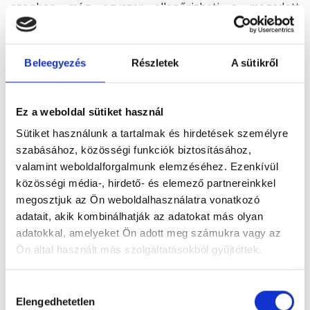
azonban még egyszer ellenőrizheti a megadott
adatokat, illetve megjegyzést is küldhet a
megrendelésével, vagy e-mailben jelezheti felénk
egyéb, rendeléssel kapcsolatos kívánságát.
Beleegyezés
Részletek
A sütikről
5.9. Adatbeviteli hibák javítása: Fogyasztó a
megrendelési folyamat lezárása előtt minden esetben
Ez a weboldal sütiket használ
vissza tud lépni az előző fázisba, ahol javítani tudja a
bevitt adatokat.
Sütiket használunk a tartalmak és hirdetések személyre
szabásához, közösségi funkciók biztosításához,
5.10. Fogyasztó e-mail-ben a megrendelés elküldését
valamint weboldalforgalmunk elemzéséhez. Ezenkívül
követően visszaigazolást kap. A megrendelés és az
közösségi média-, hirdető- és elemező partnereinkkel
azzal egyező tartalmú visszaigazolás hozza létre a felek
megosztjuk az Ön weboldalhasználatra vonatkozó
között az egyedi szállítási szerződést. Amennyiben e
adatait, akik kombinálhatják az adatokat más olyan
visszaigazolás Fogyasztó megrendelésének
adatokkal, amelyeket Ön adott meg számukra vagy az
elküldésétől számított, a szolgáltatás jellegétől függő
Ön által használt más szolgáltatásokból gyűjtöttek.
elvárható határidőn belül, de legkésőbb 48 órán belül
Fogyasztóhoz nem érkezik meg, Fogyasztó az ajánlati
Hozzájárulás
kötöttség vagy szerződéses kötelezettség alól
Elengedhetetlen
kiválasztása