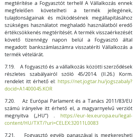
megtérítése a Fogyasztót terheli! A Vállalkozás ennek
megfelelően követelheti a termék jellegének,
tulajdonságainak és működésének megállapításához
szükséges használatot meghaladó használatból eredő
értékcsökkenés megtérítését. A termék visszaérkezését
követő tizennégy napon belül a Fogyasztó által
megadott bankszámlaszámra visszatéríti Vállalkozás a
termék vételárát.
7.19. A fogyasztó és a vállalkozás közötti szerződések
részletes szabályairól szóló 45/2014. (II.26.) Korm.
rendelet itt érhető el:
https://net.jogtar.hu/jogszabaly?
docid=A1400045.KOR
7.20. Az Európai Parlament és a Tanács 2011/83/EU
számú irányelve itt érhető el, a magyarnyelvű verziót
megnyitva („HU”) .
https://eur-lex.europa.eu/legal-
content/HU/TXT/?uri=CELEX:32011L0083
7.21. Fogyasztó egyéb panaszával is megkeresheti