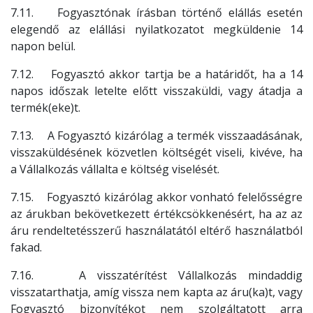
7.11. Fogyasztónak írásban történő elállás esetén
elegendő az elállási nyilatkozatot megküldenie 14
napon belül.
7.12. Fogyasztó akkor tartja be a határidőt, ha a 14
napos időszak letelte előtt visszaküldi, vagy átadja a
termék(eke)t.
7.13. A Fogyasztó kizárólag a termék visszaadásának,
visszaküldésének közvetlen költségét viseli, kivéve, ha
a Vállalkozás vállalta e költség viselését.
7.15. Fogyasztó kizárólag akkor vonható felelősségre
az árukban bekövetkezett értékcsökkenésért, ha az az
áru rendeltetésszerű használatától eltérő használatból
fakad.
7.16. A visszatérítést Vállalkozás mindaddig
visszatarthatja, amíg vissza nem kapta az áru(ka)t, vagy
Fogyasztó bizonyítékot nem szolgáltatott arra