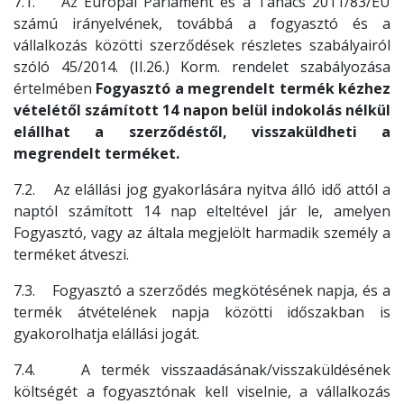
7.1. Az Európai Parlament és a Tanács 2011/83/EU
számú irányelvének, továbbá a fogyasztó és a
vállalkozás közötti szerződések részletes szabályairól
szóló 45/2014. (II.26.) Korm. rendelet szabályozása
értelmében
Fogyasztó a megrendelt termék kézhez
vételétől számított 14 napon belül indokolás nélkül
elállhat a szerződéstől, visszaküldheti a
megrendelt terméket.
7.2. Az elállási jog gyakorlására nyitva álló idő attól a
naptól számított 14 nap elteltével jár le, amelyen
Fogyasztó, vagy az általa megjelölt harmadik személy a
terméket átveszi.
7.3. Fogyasztó a szerződés megkötésének napja, és a
termék átvételének napja közötti időszakban is
gyakorolhatja elállási jogát.
7.4. A termék visszaadásának/visszaküldésének
költségét a fogyasztónak kell viselnie, a vállalkozás