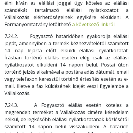
élni kíván az elállási joggal úgy köteles az elállási
szándékát tartalmazó elállási nyilatkozatot a
Vállalkozás elérhetőségeinek egyikére elküldeni. A
Formanyomtatvány letölthető
a következő linkről
.
7.24.2. Fogyasztó határidőben gyakorolja elállási
jogát, amennyiben a termék kézhezvételétől számított
14. nap lejárta előtt elküldi elállási nyilatkozatát.
Írásban történő elállás esetén elég csak az elállási
nyilatkozatot elküldeni 14 napon belül. Postai úton
történő jelzés alkalmával a postára adás dátumát, email
vagy telefaxon keresztül történő értesítés esetén az e-
mail, illetve a fax küldésének idejét veszi figyelembe a
Vállalkozás.
7.24.3. A Fogyasztó elállás esetén köteles a
megrendelt terméket a Vállalkozás címére késedelem
nélkül, de legkésőbb elállási nyilatkozatának közlésétől
számított 14 napon belül visszaküldeni. A határidő