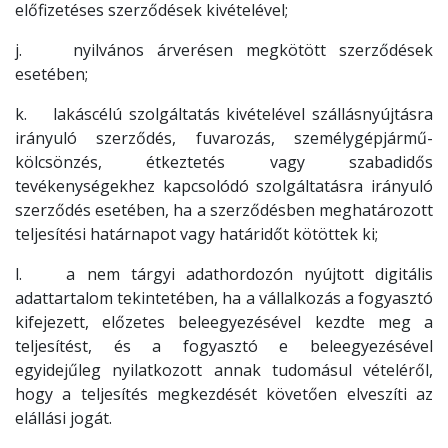
előfizetéses szerződések kivételével;
j. nyilvános árverésen megkötött szerződések
esetében;
k. lakáscélú szolgáltatás kivételével szállásnyújtásra
irányuló szerződés, fuvarozás, személygépjármű-
kölcsönzés, étkeztetés vagy szabadidős
tevékenységekhez kapcsolódó szolgáltatásra irányuló
szerződés esetében, ha a szerződésben meghatározott
teljesítési határnapot vagy határidőt kötöttek ki;
l. a nem tárgyi adathordozón nyújtott digitális
adattartalom tekintetében, ha a vállalkozás a fogyasztó
kifejezett, előzetes beleegyezésével kezdte meg a
teljesítést, és a fogyasztó e beleegyezésével
egyidejűleg nyilatkozott annak tudomásul vételéről,
hogy a teljesítés megkezdését követően elveszíti az
elállási jogát.