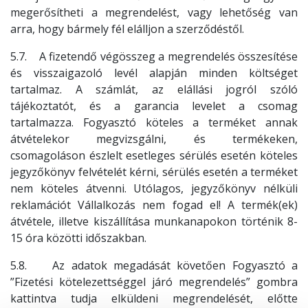
megerősítheti a megrendelést, vagy lehetőség van
arra, hogy bármely fél elálljon a szerződéstől.
5.7. A fizetendő végösszeg a megrendelés összesítése
és visszaigazoló levél alapján minden költséget
tartalmaz. A számlát, az elállási jogról szóló
tájékoztatót, és a garancia levelet a csomag
tartalmazza. Fogyasztó köteles a terméket annak
átvételekor megvizsgálni, és termékeken,
csomagoláson észlelt esetleges sérülés esetén köteles
jegyzőkönyv felvételét kérni, sérülés esetén a terméket
nem köteles átvenni. Utólagos, jegyzőkönyv nélküli
reklamációt Vállalkozás nem fogad el! A termék(ek)
átvétele, illetve kiszállítása munkanapokon történik 8-
15 óra közötti időszakban.
5.8. Az adatok megadását követően Fogyasztó a
”Fizetési kötelezettséggel járó megrendelés” gombra
kattintva tudja elküldeni megrendelését, előtte