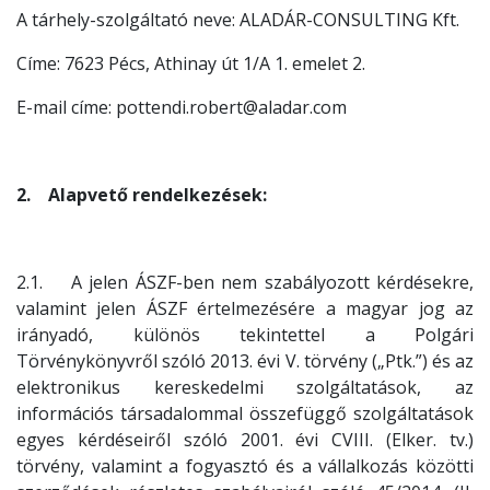
A tárhely-szolgáltató neve: ALADÁR-CONSULTING Kft.
Címe: 7623 Pécs, Athinay út 1/A 1. emelet 2.
E-mail címe: pottendi.robert@aladar.com
2. Alapvető rendelkezések:
2.1. A jelen ÁSZF-ben nem szabályozott kérdésekre,
valamint jelen ÁSZF értelmezésére a magyar jog az
irányadó, különös tekintettel a Polgári
Törvénykönyvről szóló 2013. évi V. törvény („Ptk.”) és az
elektronikus kereskedelmi szolgáltatások, az
információs társadalommal összefüggő szolgáltatások
egyes kérdéseiről szóló 2001. évi CVIII. (Elker. tv.)
törvény, valamint a fogyasztó és a vállalkozás közötti