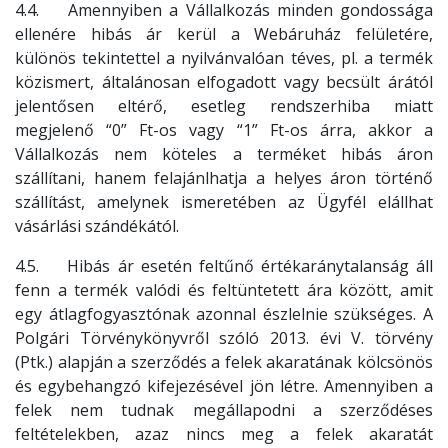
4.4. Amennyiben a Vállalkozás minden gondossága
ellenére hibás ár kerül a Webáruház felületére,
különös tekintettel a nyilvánvalóan téves, pl. a termék
közismert, általánosan elfogadott vagy becsült árától
jelentősen eltérő, esetleg rendszerhiba miatt
megjelenő “0” Ft-os vagy “1” Ft-os árra, akkor a
Vállalkozás nem köteles a terméket hibás áron
szállítani, hanem felajánlhatja a helyes áron történő
szállítást, amelynek ismeretében az Ügyfél elállhat
vásárlási szándékától.
4.5. Hibás ár esetén feltűnő értékaránytalanság áll
fenn a termék valódi és feltüntetett ára között, amit
egy átlagfogyasztónak azonnal észlelnie szükséges. A
Polgári Törvénykönyvről szóló 2013. évi V. törvény
(Ptk.) alapján a szerződés a felek akaratának kölcsönös
és egybehangzó kifejezésével jön létre. Amennyiben a
felek nem tudnak megállapodni a szerződéses
feltételekben, azaz nincs meg a felek akaratát