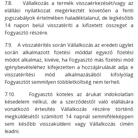
7.8. Vállalkozás a termék visszaérkezését/vagy az
elállási nyilatkozat megérkeztét követően a fenti
jogszabályok értelmében haladéktalanul, de legkésőbb
14 napon belül visszatéríti a kifizetett összeget a
Fogyasztó részére.
7.9. A visszatérítés során Vállalkozás az eredeti ügylet
során alkalmazott fizetési móddal egyező fizetési
módot alkalmaz, kivéve, ha Fogyasztó más fizetési mód
igénybevételéhez kifejezetten a hozzájárulását adja; e
visszatérítési mód alkalmazásából kifolyólag
Fogyasztót semmilyen többletköltség nem terheli.
7.10. Fogyasztó köteles az árukat indokolatlan
késedelem nélkül, de a szerződéstől való elállására
vonatkozó értesítés Vállalkozás részére történő
megküldésétől számított 14 napnál semmiféleképpen
sem később visszaküldeni vagy Vállalkozás címén
leadni.