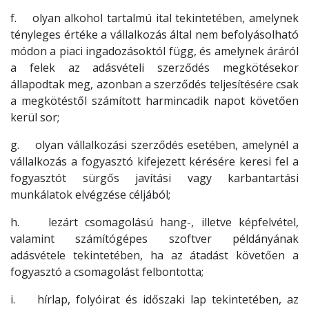
f. olyan alkohol tartalmú ital tekintetében, amelynek
tényleges értéke a vállalkozás által nem befolyásolható
módon a piaci ingadozásoktól függ, és amelynek áráról
a felek az adásvételi szerződés megkötésekor
állapodtak meg, azonban a szerződés teljesítésére csak
a megkötéstől számított harmincadik napot követően
kerül sor;
g. olyan vállalkozási szerződés esetében, amelynél a
vállalkozás a fogyasztó kifejezett kérésére keresi fel a
fogyasztót sürgős javítási vagy karbantartási
munkálatok elvégzése céljából;
h. lezárt csomagolású hang-, illetve képfelvétel,
valamint számítógépes szoftver példányának
adásvétele tekintetében, ha az átadást követően a
fogyasztó a csomagolást felbontotta;
i. hírlap, folyóirat és időszaki lap tekintetében, az