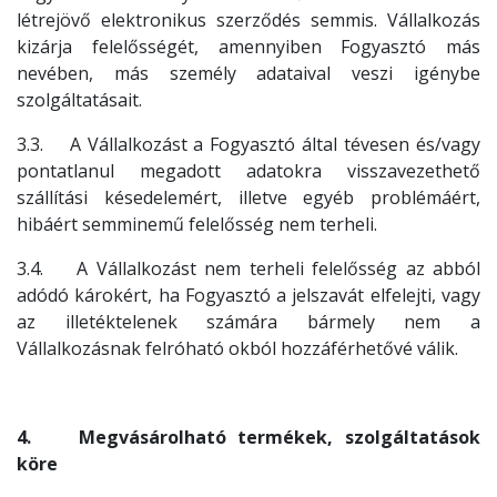
létrejövő elektronikus szerződés semmis. Vállalkozás
kizárja felelősségét, amennyiben Fogyasztó más
nevében, más személy adataival veszi igénybe
szolgáltatásait.
3.3. A Vállalkozást a Fogyasztó által tévesen és/vagy
pontatlanul megadott adatokra visszavezethető
szállítási késedelemért, illetve egyéb problémáért,
hibáért semminemű felelősség nem terheli.
3.4. A Vállalkozást nem terheli felelősség az abból
adódó károkért, ha Fogyasztó a jelszavát elfelejti, vagy
az illetéktelenek számára bármely nem a
Vállalkozásnak felróható okból hozzáférhetővé válik.
4. Megvásárolható termékek, szolgáltatások
köre