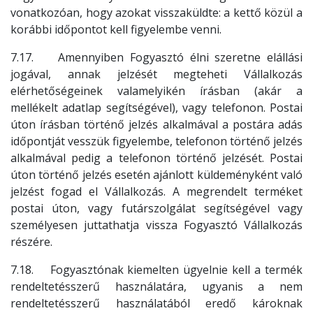
vonatkozóan, hogy azokat visszaküldte: a kettő közül a
korábbi időpontot kell figyelembe venni.
7.17. Amennyiben Fogyasztó élni szeretne elállási
jogával, annak jelzését megteheti Vállalkozás
elérhetőségeinek valamelyikén írásban (akár a
mellékelt adatlap segítségével), vagy telefonon. Postai
úton írásban történő jelzés alkalmával a postára adás
időpontját vesszük figyelembe, telefonon történő jelzés
alkalmával pedig a telefonon történő jelzését. Postai
úton történő jelzés esetén ajánlott küldeményként való
jelzést fogad el Vállalkozás. A megrendelt terméket
postai úton, vagy futárszolgálat segítségével vagy
személyesen juttathatja vissza Fogyasztó Vállalkozás
részére.
7.18. Fogyasztónak kiemelten ügyelnie kell a termék
rendeltetésszerű használatára, ugyanis a nem
rendeltetésszerű használatából eredő károknak