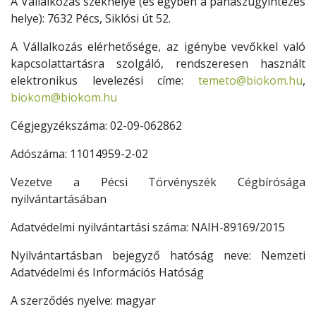
A Vállalkozás székhelye (és egyben a panaszügyintézés
helye): 7632 Pécs, Siklósi út 52.
A Vállalkozás elérhetősége, az igénybe vevőkkel való
kapcsolattartásra szolgáló, rendszeresen használt
elektronikus levelezési címe:
temeto@biokom.hu
,
biokom@biokom.hu
Cégjegyzékszáma: 02-09-062862
Adószáma: 11014959-2-02
Vezetve a Pécsi Törvényszék Cégbírósága
nyilvántartásában
Adatvédelmi nyilvántartási száma: NAIH-89169/2015
Nyilvántartásban bejegyző hatóság neve: Nemzeti
Adatvédelmi és Információs Hatóság
A szerződés nyelve: magyar