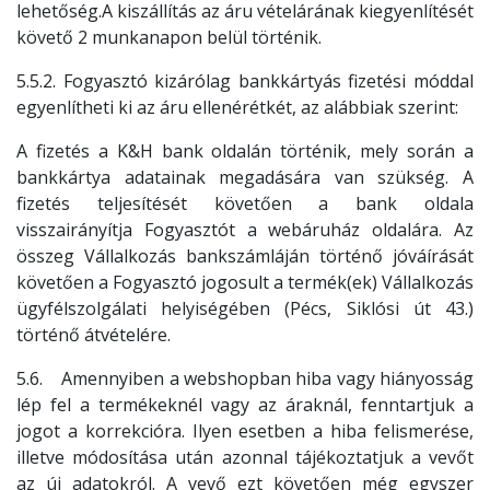
lehetőség.A kiszállítás az áru vételárának kiegyenlítését
követő 2 munkanapon belül történik.
5.5.2. Fogyasztó kizárólag bankkártyás fizetési móddal
egyenlítheti ki az áru ellenérétkét, az alábbiak szerint:
A fizetés a K&H bank oldalán történik, mely során a
bankkártya adatainak megadására van szükség. A
fizetés teljesítését követően a bank oldala
visszairányítja Fogyasztót a webáruház oldalára. Az
összeg Vállalkozás bankszámláján történő jóváírását
követően a Fogyasztó jogosult a termék(ek) Vállalkozás
ügyfélszolgálati helyiségében (Pécs, Siklósi út 43.)
történő átvételére.
5.6. Amennyiben a webshopban hiba vagy hiányosság
lép fel a termékeknél vagy az áraknál, fenntartjuk a
jogot a korrekcióra. Ilyen esetben a hiba felismerése,
illetve módosítása után azonnal tájékoztatjuk a vevőt
az új adatokról. A vevő ezt követően még egyszer