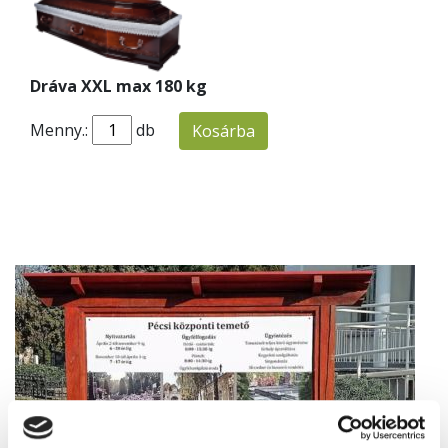
Dráva XXL max 180 kg
Menny.:
db
Kosárba