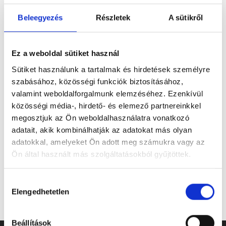
Beleegyezés
Részletek
A sütikről
Figyelem! Módosul a Pécsi Köztemető
Ez a weboldal sütiket használ
ügyfélszolgálatának nyitvatartása
Sütiket használunk a tartalmak és hirdetések személyre
A tartós hőhullám miatt bevezetett
szabásához, közösségi funkciók biztosításához,
takarékossági intézkedések részeként módosul
valamint weboldalforgalmunk elemzéséhez. Ezenkívül
a Pécsi Köztemető ügyfélszolgálatának
közösségi média-, hirdető- és elemező partnereinkkel
nyitvatartása: 2026. augusztus 3–8. között,
megosztjuk az Ön weboldalhasználatra vonatkozó
hétfőtől szombatig 12 óráig várják az ügyfeleket.
adatait, akik kombinálhatják az adatokat más olyan
adatokkal, amelyeket Ön adott meg számukra vagy az
Tovább
Ön által használt más szolgáltatásokból gyűjtöttek.
Hozzájárulás
Elengedhetetlen
kiválasztása
Beállítások