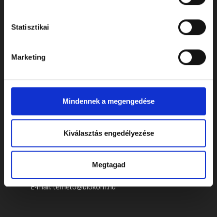
Statisztikai
Marketing
Mindennek a megengedése
ELÉRHETŐSÉGEK
Kiválasztás engedélyezése
Cím: 7622 Pécs, Siklósi út 43.
Megtagad
Telefonszám:
+36 72 805 440
E-mail:
temeto@biokom.hu