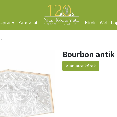
naptár
Kapcsolat
Hírek
Websho
ik
Bourbon antik
Ajánlatot kérek