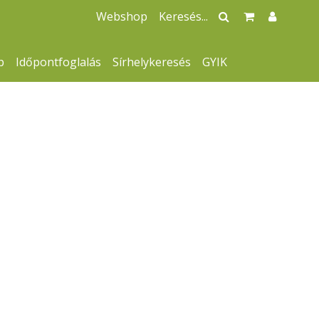
Webshop
p
Időpontfoglalás
Sírhelykeresés
GYIK