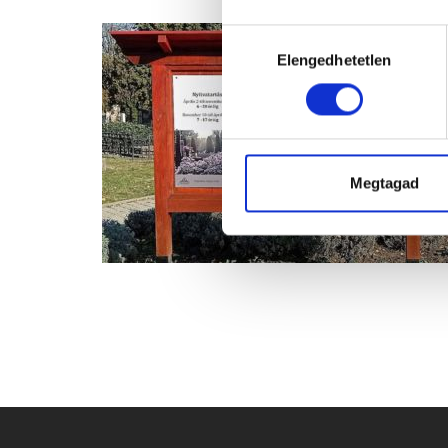
Hozzájárulás
Elengedhetetlen
kiválasztása
Megtagad