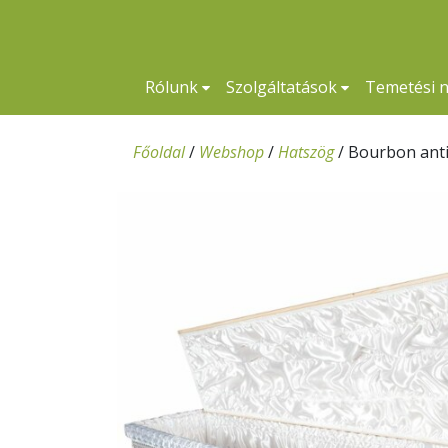
Rólunk
Szolgáltatások
Temetési 
Főoldal
/
Webshop
/
Hatszög
/
Bourbon ant