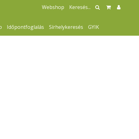
Webshop
p
Időpontfoglalás
Sírhelykeresés
GYIK