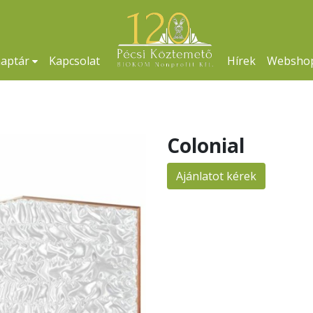
naptár
Kapcsolat
Hírek
Websho
Colonial
Ajánlatot kérek