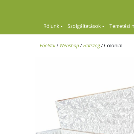
Rólunk
Szolgáltatások
Temetési 
Főoldal
/
Webshop
/
Hatszög
/
Colonial