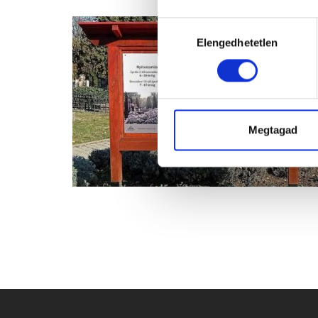
Hozzájárulás
Elengedhetetlen
kiválasztása
Megtagad