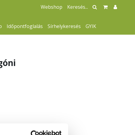
Webshop
p
Időpontfoglalás
Sírhelykeresés
GYIK
góni