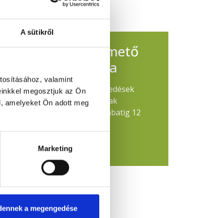
A sütikről
sul a Pécsi Köztemető
tának nyitvatartása
tosításához, valamint
evezetett takarékossági intézkedések
einkkel megosztjuk az Ön
i Köztemető ügyfélszolgálatának
l, amelyeket Ön adott meg
ztus 3–8. között, hétfőtől szombatig 12
Marketing
dennek a megengedése