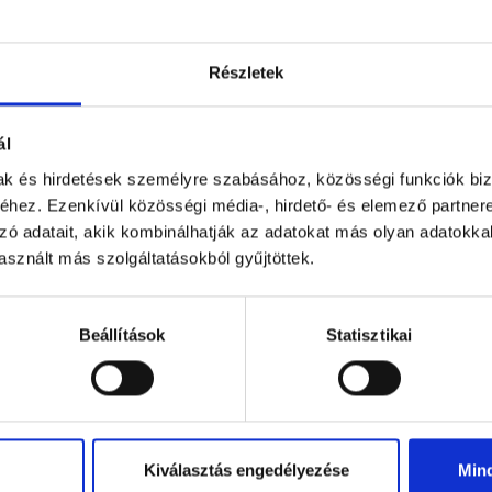
Részletek
Figyelem! Módo
ügyfélszolgála
ál
mak és hirdetések személyre szabásához, közösségi funkciók biz
A tartós hőhullám miatt b
hez. Ezenkívül közösségi média-, hirdető- és elemező partner
részeként módosul a Pécs
zó adatait, akik kombinálhatják az adatokat más olyan adatokka
nyitvatartása: 2026. augus
sznált más szolgáltatásokból gyűjtöttek.
óráig várják az ügyfeleket.
Tovább
Beállítások
Statisztikai
Kiválasztás engedélyezése
Min