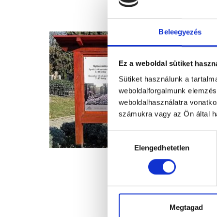
Beleegyezés
Ez a weboldal sütiket haszn
Sütiket használunk a tartal
weboldalforgalmunk elemzésé
weboldalhasználatra vonatko
számukra vagy az Ön által ha
Hozzájárulás
Elengedhetetlen
kiválasztása
Megtagad