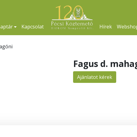
naptár
Kapcsolat
Hírek
Websho
agóni
Fagus d. maha
Ajánlatot kérek