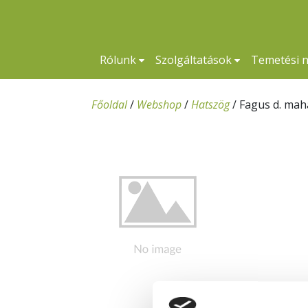
Rólunk
Szolgáltatások
Temetési 
Főoldal
/
Webshop
/
Hatszög
/
Fagus d. mah