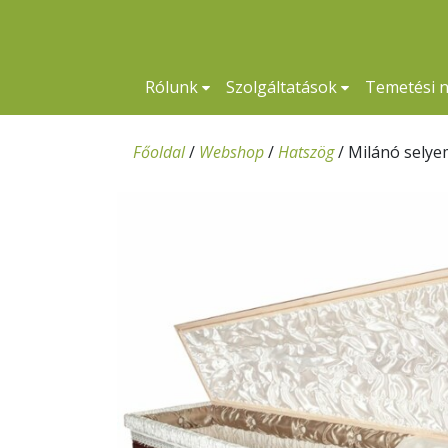
Rólunk
Szolgáltatások
Temetési 
Főoldal
/
Webshop
/
Hatszög
/
Milánó selye