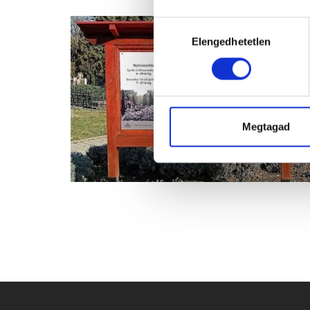
Hozzájárulás
Elengedhetetlen
kiválasztása
Megtagad