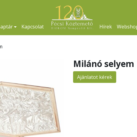
naptár
Kapcsolat
Hírek
Websho
m
Milánó selyem
Ajánlatot kérek