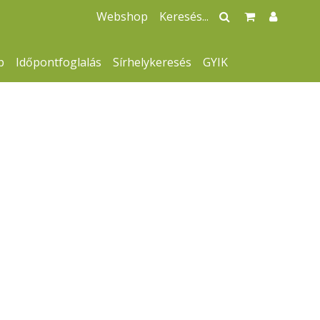
Webshop
p
Időpontfoglalás
Sírhelykeresés
GYIK