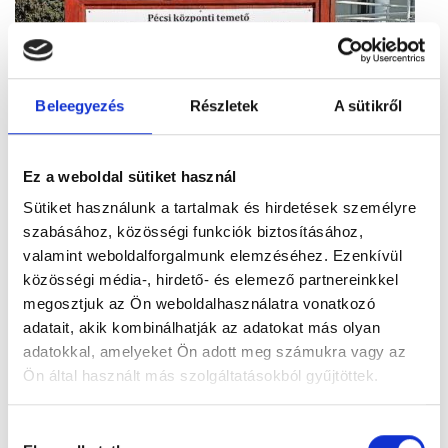
Beleegyezés
Részletek
A sütikről
Ez a weboldal sütiket használ
Sütiket használunk a tartalmak és hirdetések személyre
Figyelem! Módosul a Pécsi Köztemető
szabásához, közösségi funkciók biztosításához,
ügyfélszolgálatának nyitvatartása
valamint weboldalforgalmunk elemzéséhez. Ezenkívül
közösségi média-, hirdető- és elemező partnereinkkel
A tartós hőhullám miatt bevezetett
megosztjuk az Ön weboldalhasználatra vonatkozó
takarékossági intézkedések részeként módosul
adatait, akik kombinálhatják az adatokat más olyan
a Pécsi Köztemető ügyfélszolgálatának
adatokkal, amelyeket Ön adott meg számukra vagy az
nyitvatartása: 2026. augusztus 3–8. között,
Ön által használt más szolgáltatásokból gyűjtöttek.
hétfőtől szombatig 12 óráig várják az ügyfeleket.
Tovább
Hozzájárulás