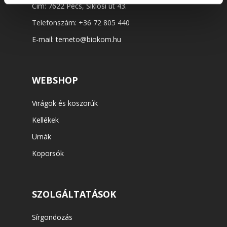
Cím: 7622 Pécs, Siklósi út 43.
Telefonszám:
+36 72 805 440
E-mail:
temeto@biokom.hu
WEBSHOP
Virágok és koszorúk
Kellékek
Urnák
Koporsók
SZOLGÁLTATÁSOK
Sírgondozás