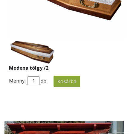
Modena tölgy /2
Menny.:
db
Kosárba