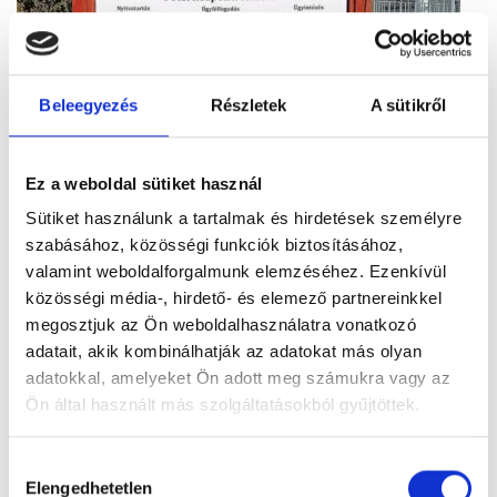
Beleegyezés
Részletek
A sütikről
Ez a weboldal sütiket használ
Sütiket használunk a tartalmak és hirdetések személyre
Figyelem! Módosul a Pécsi Köztemető
szabásához, közösségi funkciók biztosításához,
ügyfélszolgálatának nyitvatartása
valamint weboldalforgalmunk elemzéséhez. Ezenkívül
A tartós hőhullám miatt bevezetett
közösségi média-, hirdető- és elemező partnereinkkel
takarékossági intézkedések részeként módosul
megosztjuk az Ön weboldalhasználatra vonatkozó
a Pécsi Köztemető ügyfélszolgálatának
adatait, akik kombinálhatják az adatokat más olyan
nyitvatartása: 2026. augusztus 3–8. között,
adatokkal, amelyeket Ön adott meg számukra vagy az
hétfőtől szombatig 12 óráig várják az ügyfeleket.
Ön által használt más szolgáltatásokból gyűjtöttek.
Tovább
Hozzájárulás
Elengedhetetlen
kiválasztása