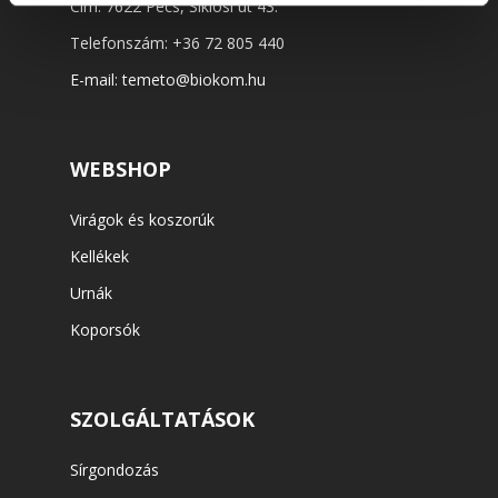
Cím: 7622 Pécs, Siklósi út 43.
Telefonszám:
+36 72 805 440
E-mail:
temeto@biokom.hu
WEBSHOP
Virágok és koszorúk
Kellékek
Urnák
Koporsók
SZOLGÁLTATÁSOK
Sírgondozás