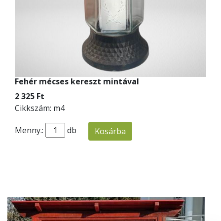
Fehér mécses kereszt mintával
2 325 Ft
Cikkszám: m4
Menny.:
db
Kosárba