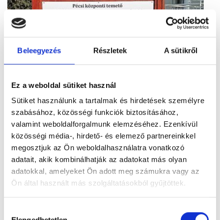
Beleegyezés
Részletek
A sütikről
Ez a weboldal sütiket használ
Sütiket használunk a tartalmak és hirdetések személyre
Figyelem! Módosul a Pécsi Köztemető
szabásához, közösségi funkciók biztosításához,
ügyfélszolgálatának nyitvatartása
valamint weboldalforgalmunk elemzéséhez. Ezenkívül
közösségi média-, hirdető- és elemező partnereinkkel
A tartós hőhullám miatt bevezetett
megosztjuk az Ön weboldalhasználatra vonatkozó
takarékossági intézkedések részeként módosul
adatait, akik kombinálhatják az adatokat más olyan
a Pécsi Köztemető ügyfélszolgálatának
adatokkal, amelyeket Ön adott meg számukra vagy az
nyitvatartása: 2026. augusztus 3–8. között,
Ön által használt más szolgáltatásokból gyűjtöttek.
hétfőtől szombatig 12 óráig várják az ügyfeleket.
Tovább
Hozzájárulás
Elengedhetetlen