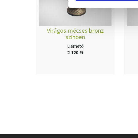
Virágos mécses bronz
színben
Elérhető
2 120 Ft