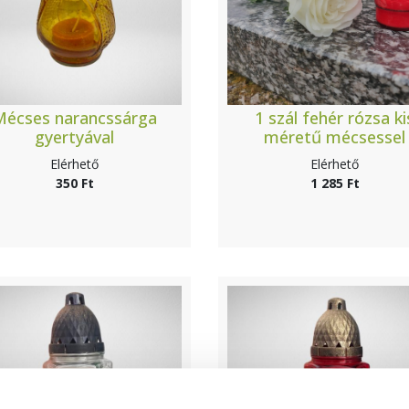
Mécses narancssárga
1 szál fehér rózsa ki
gyertyával
méretű mécsessel
Elérhető
Elérhető
350 Ft
1 285 Ft