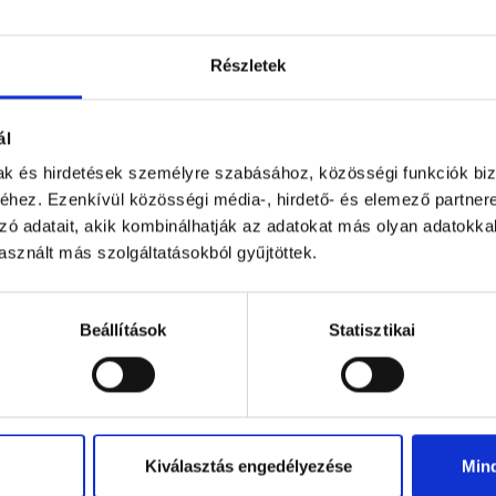
Részletek
ehér mécses kereszt
Piros mécses keresz
ál
mintával
mintával
mak és hirdetések személyre szabásához, közösségi funkciók biz
Elérhető
Nem elérhető
hez. Ezenkívül közösségi média-, hirdető- és elemező partner
2 325 Ft
2 325 Ft
zó adatait, akik kombinálhatják az adatokat más olyan adatokka
sznált más szolgáltatásokból gyűjtöttek.
Beállítások
Statisztikai
Kiválasztás engedélyezése
Min