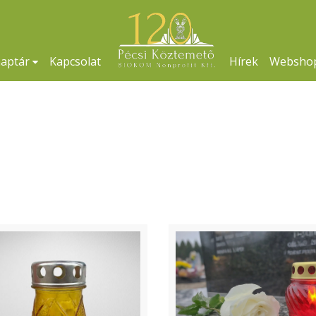
naptár
Kapcsolat
Hírek
Websho