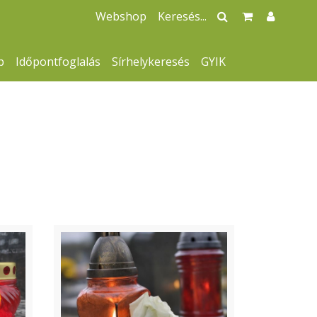
Webshop
p
Időpontfoglalás
Sírhelykeresés
GYIK