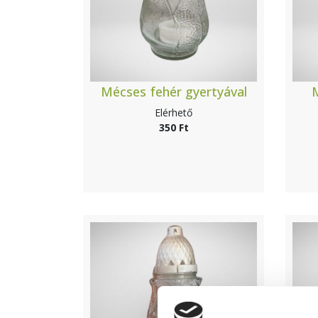
Mécses fehér gyertyával
Elérhető
350 Ft