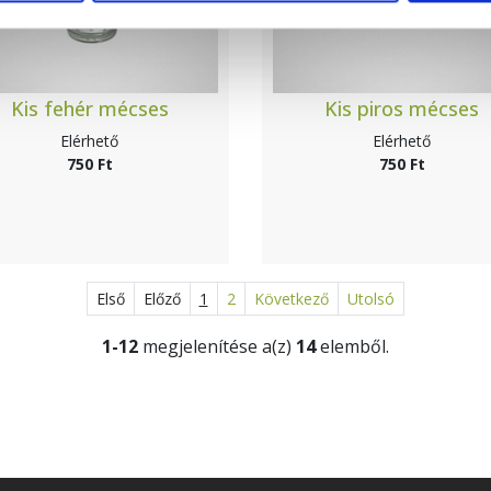
Kis fehér mécses
Kis piros mécses
Elérhető
Elérhető
750 Ft
750 Ft
Első
Előző
1
2
Következő
Utolsó
1-12
megjelenítése a(z)
14
elemből.