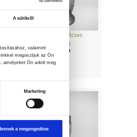
A sütikről
t
Virágos mécses
Elérhető
tosításához, valamint
2 970 Ft
einkkel megosztjuk az Ön
l, amelyeket Ön adott meg
Marketing
dennek a megengedése