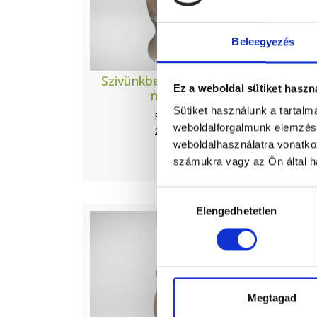
Beleegyezés
Szívünkben örökké élsz...
F
Ez a weboldal sütiket haszn
mécses
Sütiket használunk a tartal
Elérhető
weboldalforgalmunk elemzésé
2 500 Ft
weboldalhasználatra vonatko
számukra vagy az Ön által ha
Hozzájárulás
Elengedhetetlen
kiválasztása
Megtagad