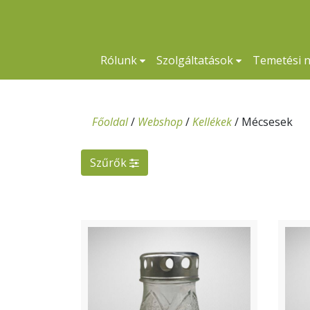
Rólunk
Szolgáltatások
Temetési 
Főoldal
/
Webshop
/
Kellékek
/
Mécsesek
Szűrők