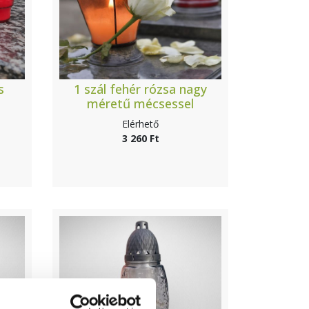
s
1 szál fehér rózsa nagy
méretű mécsessel
Elérhető
3 260 Ft